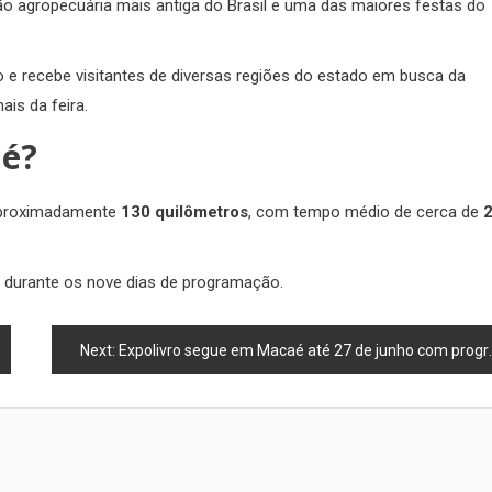
ão agropecuária mais antiga do Brasil e uma das maiores festas do
 e recebe visitantes de diversas regiões do estado em busca da
is da feira.
aé?
 aproximadamente
130 quilômetros
, com tempo médio de cerca de
o durante os nove dias de programação.
Next:
Expolivro segue em Macaé até 27 de junho com programação gratuita e proposta de incentivo à leitura