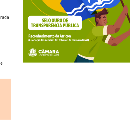
trada
 e