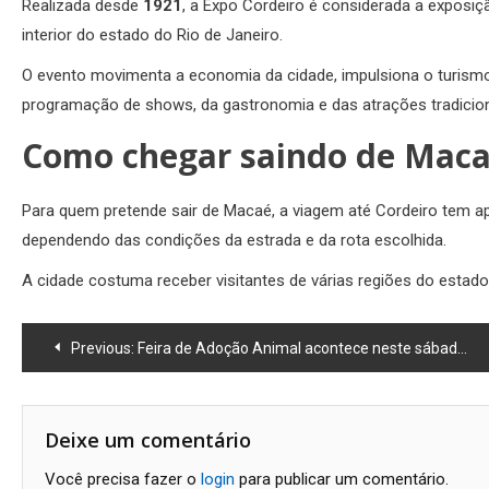
Realizada desde
1921
, a Expo Cordeiro é considerada a exposiç
interior do estado do Rio de Janeiro.
O evento movimenta a economia da cidade, impulsiona o turismo
programação de shows, da gastronomia e das atrações tradiciona
Como chegar saindo de Mac
Para quem pretende sair de Macaé, a viagem até Cordeiro tem
dependendo das condições da estrada e da rota escolhida.
A cidade costuma receber visitantes de várias regiões do estad
Navegação
Previous:
Feira de Adoção Animal acontece neste sábado no Shopping Plaza Macaé
de
Post
Deixe um comentário
Você precisa fazer o
login
para publicar um comentário.