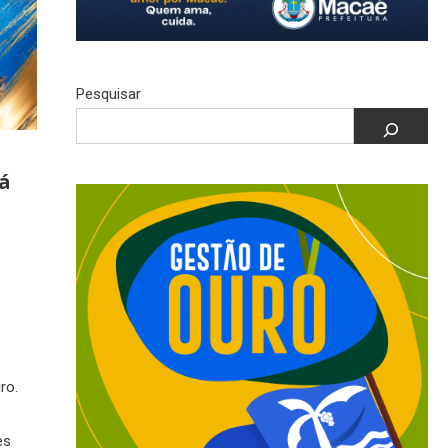
Pesquisar
Já
ro.
es