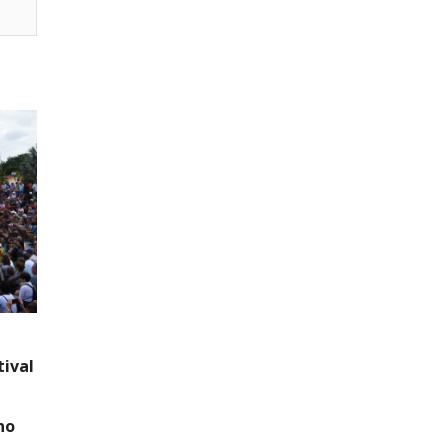
tival
no