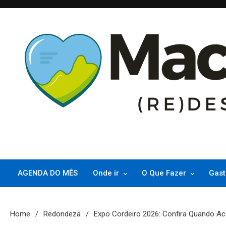
Skip
to
content
(re)Descubra Macaé saiba tudo o que de melhor acontece na Pri
Macaé Tips
AGENDA DO MÊS
Onde ir
O Que Fazer
Gast
Home
Redondeza
Expo Cordeiro 2026: Confira Quando A