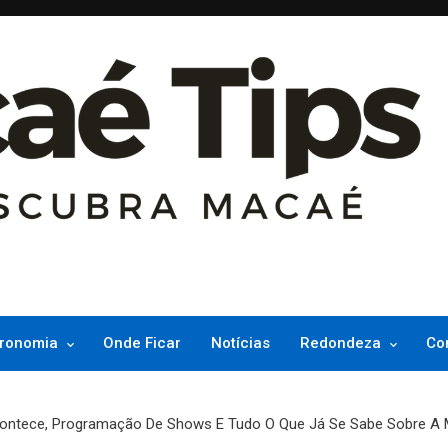
ncesinha do Atlântico
ronomia
Onde Ficar
Notícias
Redondeza
Co
contece, Programação De Shows E Tudo O Que Já Se Sabe Sobre A 