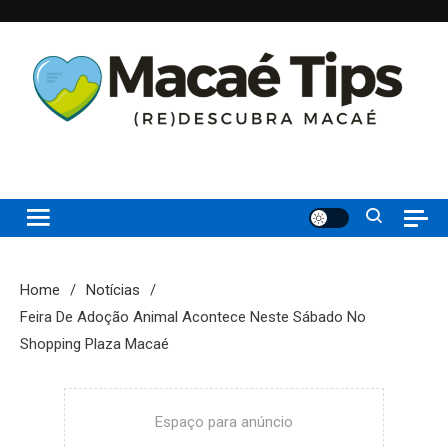
Skip
to
content
(re)Descubra Macaé saiba tudo o que de melhor acontece na
Macaé Tips
Princesinha do Atlântico
Home
Notícias
Feira De Adoção Animal Acontece Neste Sábado No
Shopping Plaza Macaé
Espaço para anúncio