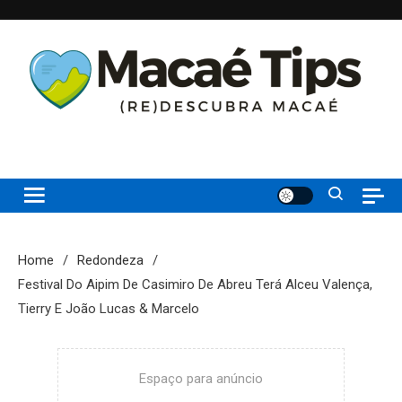
Skip
to
content
(re)Descubra Macaé saiba tudo o que de melhor acontece na
Macaé Tips
Princesinha do Atlântico
Home
Redondeza
Festival Do Aipim De Casimiro De Abreu Terá Alceu Valença,
Tierry E João Lucas & Marcelo
Espaço para anúncio