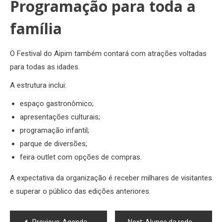
Programação para toda a
família
O Festival do Aipim também contará com atrações voltadas
para todas as idades.
A estrutura inclui:
espaço gastronômico;
apresentações culturais;
programação infantil;
parque de diversões;
feira outlet com opções de compras.
A expectativa da organização é receber milhares de visitantes
e superar o público das edições anteriores.
Navegação
Previous:
Agenda esportiva: Macaé recebe 6 grandes eventos neste fim de semana; confira a programação
Next:
Alunos da rede municipal de Macaé poderão ter aulas gratuitas de artes marciais nas escolas