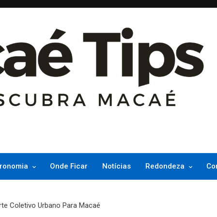
ncesinha do Atlântico
ronomia
Onde Ficar
Notícias
Redondeza
Co
orte Coletivo Urbano Para Macaé