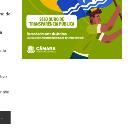
ano de
rá
dade
s
tivo
nária
é