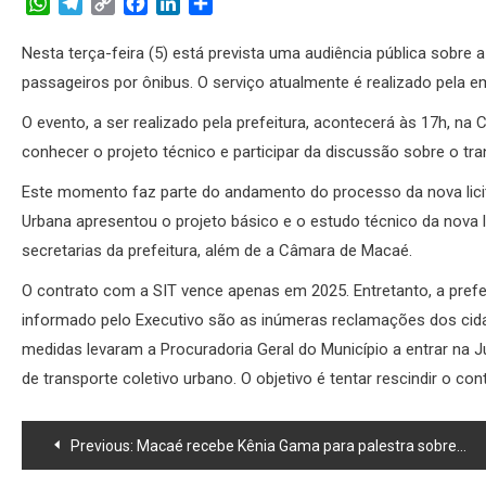
WhatsApp
Telegram
Copy
Facebook
LinkedIn
Share
Link
Nesta terça-feira (5) está prevista uma audiência pública sobre
passageiros por ônibus. O serviço atualmente é realizado pela e
O evento, a ser realizado pela prefeitura, acontecerá às 17h, n
conhecer o projeto técnico e participar da discussão sobre o tr
Este momento faz parte do andamento do processo da nova licita
Urbana apresentou o projeto básico e o estudo técnico da nova 
secretarias da prefeitura, além de a Câmara de Macaé.
O contrato com a SIT vence apenas em 2025. Entretanto, a prefei
informado pelo Executivo são as inúmeras reclamações dos cida
medidas levaram a Procuradoria Geral do Município a entrar na J
de transporte coletivo urbano. O objetivo é tentar rescindir o con
Navegação
Previous:
Macaé recebe Kênia Gama para palestra sobre empreendedorismo