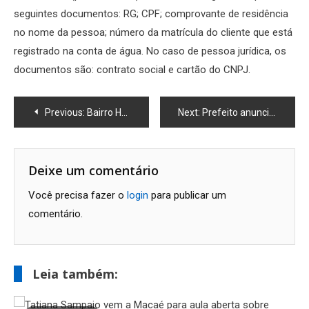
seguintes documentos: RG; CPF; comprovante de residência
no nome da pessoa; número da matrícula do cliente que está
registrado na conta de água. No caso de pessoa jurídica, os
documentos são: contrato social e cartão do CNPJ.
Navegação
Previous:
Bairro Harmonia: O maior projeto urbanístico do Estado do Rio de Janeiro chega a Rio das Ostras
Next:
Prefeito anuncia homologação do concurso público
de
Post
Deixe um comentário
Você precisa fazer o
login
para publicar um
comentário.
Leia também: