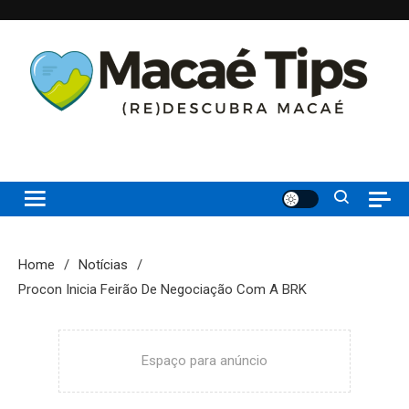
Skip
to
content
(re)Descubra Macaé saiba tudo o que de melhor acontece na
Macaé Tips
Princesinha do Atlântico
Home
Notícias
Procon Inicia Feirão De Negociação Com A BRK
Espaço para anúncio