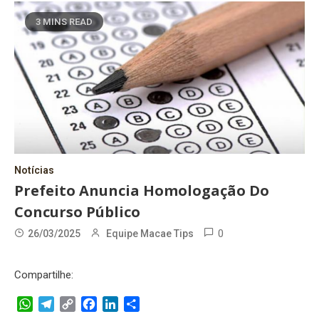
3 MINS READ
Notícias
Prefeito Anuncia Homologação Do
Concurso Público
0
26/03/2025
Equipe Macae Tips
Compartilhe:
WhatsApp
Telegram
Copy
Facebook
LinkedIn
Share