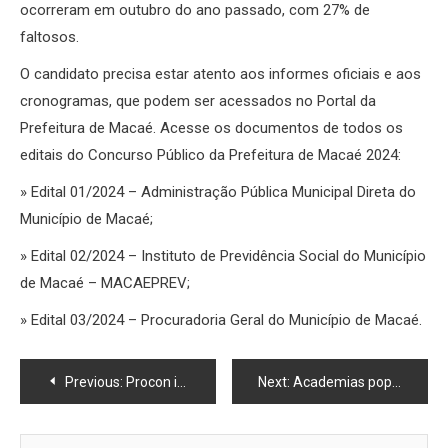
ocorreram em outubro do ano passado, com 27% de
faltosos.
O candidato precisa estar atento aos informes oficiais e aos
cronogramas, que podem ser acessados no Portal da
Prefeitura de Macaé. Acesse os documentos de todos os
editais do Concurso Público da Prefeitura de Macaé 2024:
» Edital 01/2024 – Administração Pública Municipal Direta do
Município de Macaé;
» Edital 02/2024 – Instituto de Previdência Social do Município
de Macaé – MACAEPREV;
» Edital 03/2024 – Procuradoria Geral do Município de Macaé.
Navegação
Previous:
Procon inicia Feirão de Negociação com a BRK
Next:
Academias populares oferecem aulas gratuitas para população
de