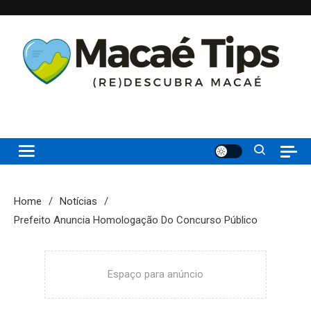
Skip
to
content
(re)Descubra Macaé saiba tudo o que de melhor acontece na
Macaé Tips
Princesinha do Atlântico
Home
Notícias
Prefeito Anuncia Homologação Do Concurso Público
Espaço para anúncio