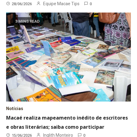
Equipe Macae Tips
28/06/2026
0
3 MINS READ
Notícias
Macaé realiza mapeamento inédito de escritores
e obras literárias; saiba como participar
Inglith Monteiro
15/06/2026
0