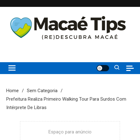
Skip
to
content
(re)Descubra Macaé saiba tudo o que de melhor acontece na
Macaé Tips
Princesinha do Atlântico
Home
Sem Categoria
Prefeitura Realiza Primeiro Walking Tour Para Surdos Com
Intérprete De Libras
Espaço para anúncio