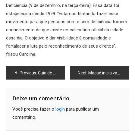
Deficiência (9 de dezembro, na terça-feira). Essa data foi
estabelecida desde 1999. “Estamos tentando fazer esse
movimento para que pessoas com e sem deficiência tomem
conhecimento de que existe no calendário oficial da cidade
esse dia. O objetivo é dar visibilidade à comunidade e
fortalecer a luta pelo reconhecimento de seus direitos”,
frisou Caroline.
Navegação
Previous:
Guia de Natal em Macaé 2025: atrações, espetáculos e programação gratuita na cidade
Next:
Macaé inicia vacinação contra o vírus sincicial respiratório (VSR) para gestantes
de
Post
Deixe um comentário
Você precisa fazer o
login
para publicar um
comentário.