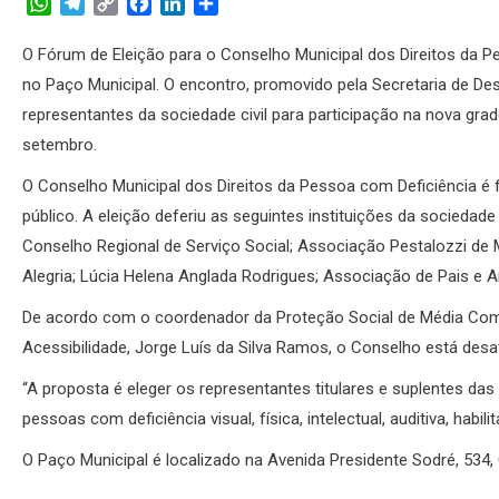
WhatsApp
Telegram
Copy
Facebook
LinkedIn
Share
Link
O Fórum de Eleição para o Conselho Municipal dos Direitos da Pe
no Paço Municipal. O encontro, promovido pela Secretaria de Des
representantes da sociedade civil para participação na nova gra
setembro.
O Conselho Municipal dos Direitos da Pessoa com Deficiência é 
público. A eleição deferiu as seguintes instituições da socieda
Conselho Regional de Serviço Social; Associação Pestalozzi de
Alegria; Lúcia Helena Anglada Rodrigues; Associação de Pais e 
De acordo com o coordenador da Proteção Social de Média Comp
Acessibilidade, Jorge Luís da Silva Ramos, o Conselho está desa
“A proposta é eleger os representantes titulares e suplentes da
pessoas com deficiência visual, física, intelectual, auditiva, habi
O Paço Municipal é localizado na Avenida Presidente Sodré, 534