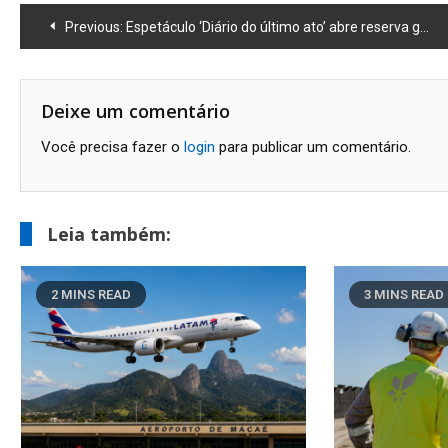
Navegação
Previous:
Espetáculo ‘Diário do último ato’ abre reserva gratuita de ingressos
de
Post
Deixe um comentário
Você precisa fazer o
login
para publicar um comentário.
Leia também:
2 MINS READ
3 MINS READ