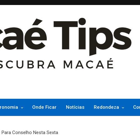
ncesinha do Atlântico
ronomia
Onde Ficar
Notícias
Redondeza
Co
o Para Conselho Nesta Sexta