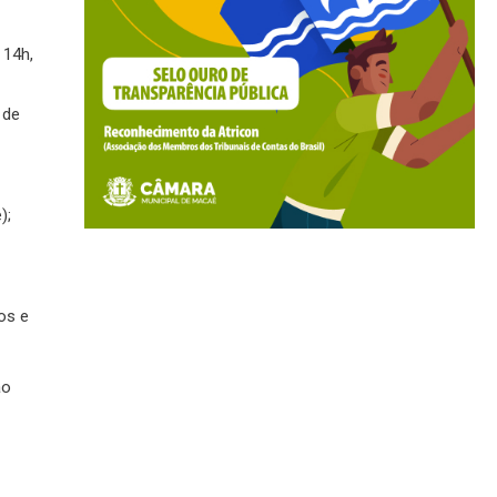
 14h,
 de
);
os e
ão