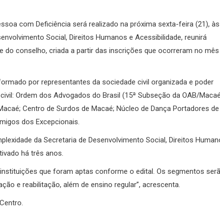
ssoa com Deficiência será realizado na próxima sexta-feira (21), às
envolvimento Social, Direitos Humanos e Acessibilidade, reunirá
de do conselho, criada a partir das inscrições que ocorreram no mês
formado por representantes da sociedade civil organizada e poder
de civil: Ordem dos Advogados do Brasil (15ª Subseção da OAB/Macaé
 Macaé; Centro de Surdos de Macaé; Núcleo de Dança Portadores de
Amigos dos Excepcionais.
lexidade da Secretaria de Desenvolvimento Social, Direitos Human
tivado há três anos.
s instituições que foram aptas conforme o edital. Os segmentos ser
litação e reabilitação, além de ensino regular”, acrescenta.
, Centro.