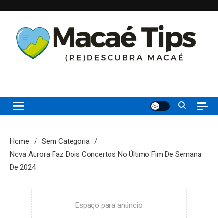
Skip
to
content
(re)Descubra Macaé saiba tudo o que de melhor acontece na
Macaé Tips
Princesinha do Atlântico
Home
Sem Categoria
Nova Aurora Faz Dois Concertos No Último Fim De Semana
De 2024
Espaço para anúncio