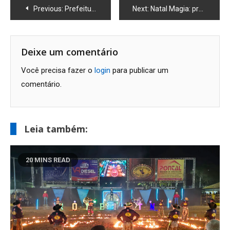
Navegação
Previous:
Prefeitura inaugura novo acesso à Linha Verde nesta segunda-feira
Next:
Natal Magia: programação volta nesta quarta (25)
de
Post
Deixe um comentário
Você precisa fazer o
login
para publicar um
comentário.
Leia também:
20 MINS READ