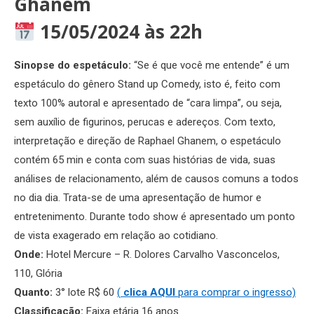
Ghanem
15/05/2024 às 22h
Sinopse do espetáculo:
“Se é que você me entende” é um
espetáculo do gênero Stand up Comedy, isto é, feito com
texto 100% autoral e apresentado de “cara limpa”, ou seja,
sem auxílio de figurinos, perucas e adereços. Com texto,
interpretação e direção de Raphael Ghanem, o espetáculo
contém 65 min e conta com suas histórias de vida, suas
análises de relacionamento, além de causos comuns a todos
no dia dia. Trata-se de uma apresentação de humor e
entretenimento. Durante todo show é apresentado um ponto
de vista exagerado em relação ao cotidiano.
Onde:
Hotel Mercure – R. Dolores Carvalho Vasconcelos,
110, Glória
Quanto:
3° lote R$ 60
(
clica AQUI
para com
p
rar o ingresso)
Classificação:
Faixa etária 16 anos.