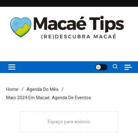
Skip
to
content
(re)Descubra Macaé saiba tudo o que de melhor acontece na
Macaé Tips
Princesinha do Atlântico
Home
Agenda Do Mês
Maio 2024 Em Macaé: Agenda De Eventos
Espaço para anúncio