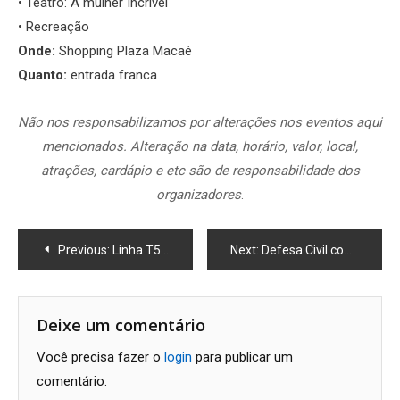
• Teatro: A mulher Incrível
• Recreação
Onde:
Shopping Plaza Macaé
Quanto:
entrada franca
Não nos responsabilizamos por alterações nos eventos aqui
mencionados. Alteração na data, horário, valor, local,
atrações, cardápio e etc são de responsabilidade dos
organizadores
.
Navegação
Previous:
Linha T51 Terminal Central x Firmas (Rápido) terá retorno de serviço
Next:
Defesa Civil convoca selecionados para curso de Brigada de Incêndio
de
Post
Deixe um comentário
Você precisa fazer o
login
para publicar um
comentário.