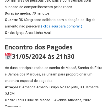
por milhares de pessoas pelo país e com trechos com
sucesso de compartilhamento pelas redes.
Duração média:
70 minutos
Quanto:
R$ 60ingresso solidário com a doação de 1kg de
alimento não perecível
( clica aqui para comprar )
Onde:
Igreja Arca, Linha Azul
Encontro dos Pagodes
31/05/2024 às 21h30
As duas principais rodas de samba de Macaé, Samba da Feira
e Samba dos Marquês, se uniram para proporcionar um
encontro especial de pagodes.
Atrações:
Amanda Amado, Grupo Nosso jeito, DJ Jamanta,
DJ 2M
Onde:
Tênis Clube de Macaé – Avenida Atlântica, 2882,
Cavaleiros