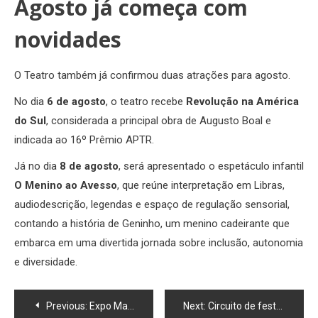
Agosto já começa com
novidades
O Teatro também já confirmou duas atrações para agosto.
No dia
6 de agosto
, o teatro recebe
Revolução na América
do Sul
, considerada a principal obra de Augusto Boal e
indicada ao 16º Prêmio APTR.
Já no dia
8 de agosto
, será apresentado o espetáculo infantil
O Menino ao Avesso
, que reúne interpretação em Libras,
audiodescrição, legendas e espaço de regulação sensorial,
contando a história de Geninho, um menino cadeirante que
embarca em uma divertida jornada sobre inclusão, autonomia
e diversidade.
Navegação
Previous:
Expo Macaé 2026: programação, shows e todos os detalhes
Next:
Circuito de festas juninas leva arraiás gratuitos ao Centro, Fronteira, Glicério e Sana