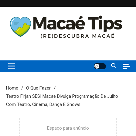
Skip
to
content
(re)Descubra Macaé saiba tudo o que de melhor acontece na
Macaé Tips
Princesinha do Atlântico
Home
O Que Fazer
Teatro Firjan SESI Macaé Divulga Programação De Julho
Com Teatro, Cinema, Dança E Shows
Espaço para anúncio