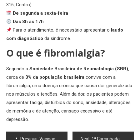
316, Centro).
De segunda a sexta-feira
Das 8h às 17h
Para o atendimento, é necessário apresentar o
laudo
com diagnóstico
da síndrome.
O que é fibromialgia?
Segundo a
Sociedade Brasileira de Reumatologia (SBR)
,
cerca de
3% da população brasileira
convive com a
fibromialgia, uma doença crônica que causa dor generalizada
nos músculos e tendões. Além da dor, os pacientes podem
apresentar fadiga, distúrbios do sono, ansiedade, alterações
de memória e de atenção, cansaço excessivo e até
depressão.
Navegação
Previous:
Vacinação antirrábica segue em Macaé com pontos itinerantes nesta semana
Next:
1ª Caminhada Setembro Amarelo acontece no Lagomar