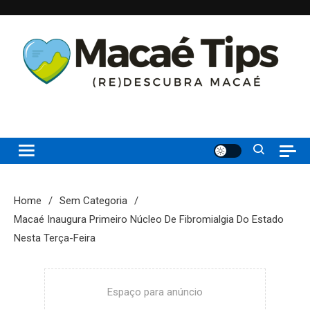
Skip
to
content
(re)Descubra Macaé saiba tudo o que de melhor acontece na
Macaé Tips
Princesinha do Atlântico
Home
Sem Categoria
Macaé Inaugura Primeiro Núcleo De Fibromialgia Do Estado
Nesta Terça-Feira
Espaço para anúncio