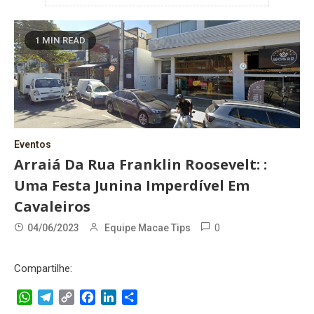
1 MIN READ
Eventos
Arraiá Da Rua Franklin Roosevelt: :
Uma Festa Junina Imperdível Em
Cavaleiros
0
04/06/2023
Equipe Macae Tips
Compartilhe:
WhatsApp
Telegram
Copy
Facebook
LinkedIn
Share
Link