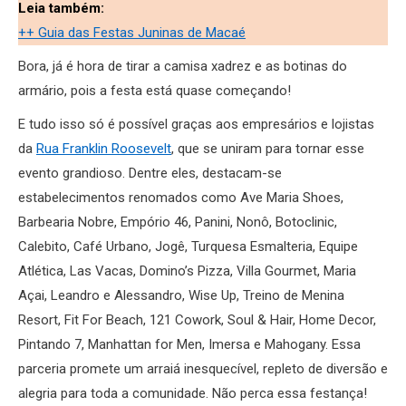
Leia também:
++ Guia das Festas Juninas de Macaé
Bora, já é hora de tirar a camisa xadrez e as botinas do
armário, pois a festa está quase começando!
E tudo isso só é possível graças aos empresários e lojistas
da
Rua Franklin Roosevelt
, que se uniram para tornar esse
evento grandioso. Dentre eles, destacam-se
estabelecimentos renomados como Ave Maria Shoes,
Barbearia Nobre, Empório 46, Panini, Nonô, Botoclinic,
Calebito, Café Urbano, Jogê, Turquesa Esmalteria, Equipe
Atlética, Las Vacas, Domino’s Pizza, Villa Gourmet, Maria
Açai, Leandro e Alessandro, Wise Up, Treino de Menina
Resort, Fit For Beach, 121 Cowork, Soul & Hair, Home Decor,
Pintando 7, Manhattan for Men, Imersa e Mahogany. Essa
parceria promete um arraiá inesquecível, repleto de diversão e
alegria para toda a comunidade. Não perca essa festança!