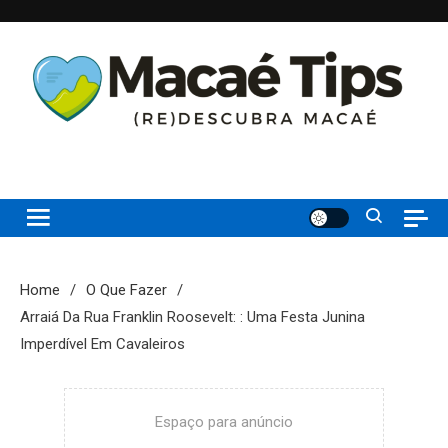
Skip
to
content
(re)Descubra Macaé saiba tudo o que de melhor acontece na
Macaé Tips
Princesinha do Atlântico
Home
O Que Fazer
Arraiá Da Rua Franklin Roosevelt: : Uma Festa Junina
Imperdível Em Cavaleiros
Espaço para anúncio