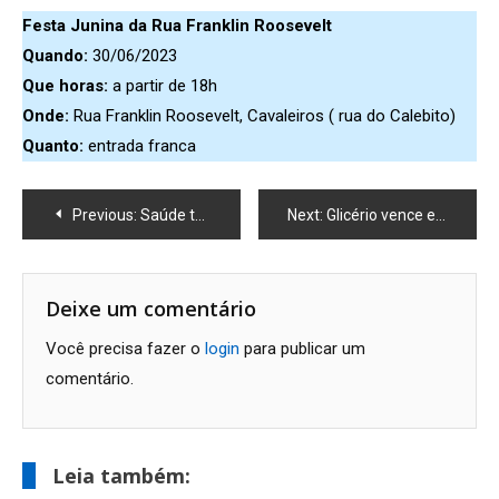
Festa Junina da Rua Franklin Roosevelt
Quando:
30/06/2023
Que horas:
a partir de 18h
Onde:
Rua Franklin Roosevelt, Cavaleiros ( rua do Calebito)
Quanto:
entrada franca
Navegação
Previous:
Saúde terá Polo temporário de Vacinação no Shopping Plaza
Next:
Glicério vence e Paraíso e Córrego do Ouro empatamna primeira rodada do Campeonato Serrano Veterano
de
Post
Deixe um comentário
Você precisa fazer o
login
para publicar um
comentário.
Leia também: