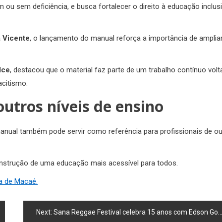
u sem deficiência, e busca fortalecer o direito à educação inclusi
a Vicente
, o lançamento do manual reforça a importância de amplia
lce
, destacou que o material faz parte de um trabalho contínuo vol
acitismo.
utros níveis de ensino
 manual também pode servir como referência para profissionais de o
construção de uma educação mais acessível para todos.
ra de Macaé.
Next:
Sana Reggae Festival celebra 15 anos com Edson Gomes, Dom Luiz e grandes nomes do reggae no Sana