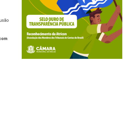
lusão
 com