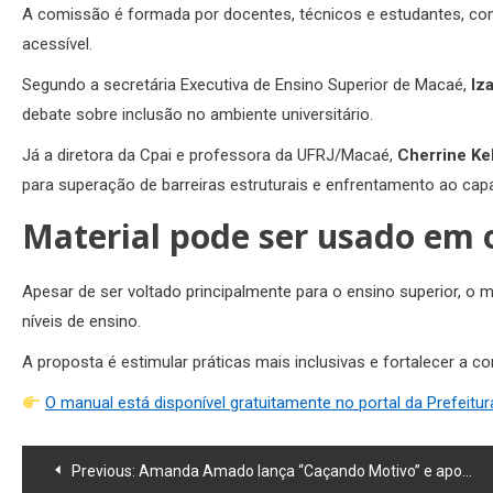
A comissão é formada por docentes, técnicos e estudantes, com o
acessível.
Segundo a secretária Executiva de Ensino Superior de Macaé,
Iz
debate sobre inclusão no ambiente universitário.
Já a diretora da Cpai e professora da UFRJ/Macaé,
Cherrine Ke
para superação de barreiras estruturais e enfrentamento ao cap
Material pode ser usado em o
Apesar de ser voltado principalmente para o ensino superior, o
níveis de ensino.
A proposta é estimular práticas mais inclusivas e fortalecer a 
O manual está disponível gratuitamente no portal da Prefeitu
Navegação
Previous:
Amanda Amado lança “Caçando Motivo” e aposta no pagode romântico sobre amores em crise