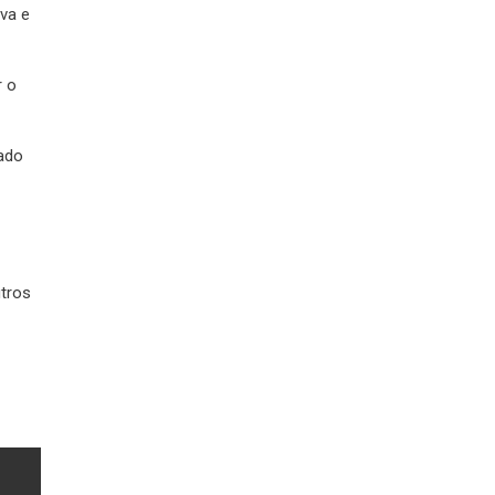
va e
r o
tado
utros