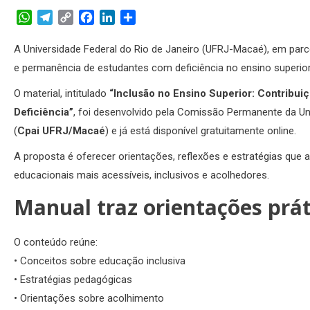
WhatsApp
Telegram
Copy
Facebook
LinkedIn
Share
Link
A Universidade Federal do Rio de Janeiro (UFRJ-Macaé), em parc
e permanência de estudantes com deficiência no ensino superior
O material, intitulado
“Inclusão no Ensino Superior: Contribu
Deficiência”
, foi desenvolvido pela Comissão Permanente da Uni
(
Cpai UFRJ/Macaé
) e já está disponível gratuitamente online.
A proposta é oferecer orientações, reflexões e estratégias que 
educacionais mais acessíveis, inclusivos e acolhedores.
Manual traz orientações prát
O conteúdo reúne:
• Conceitos sobre educação inclusiva
• Estratégias pedagógicas
• Orientações sobre acolhimento