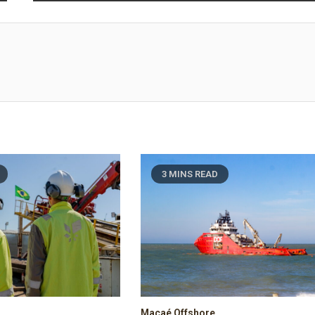
3 MINS READ
Macaé Offshore