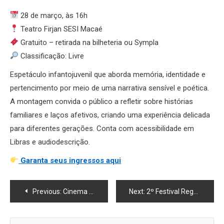
28 de março, às 16h
Teatro Firjan SESI Macaé
Gratuito – retirada na bilheteria ou Sympla
Classificação: Livre
Espetáculo infantojuvenil que aborda memória, identidade e
pertencimento por meio de uma narrativa sensível e poética.
A montagem convida o público a refletir sobre histórias
familiares e laços afetivos, criando uma experiência delicada
para diferentes gerações. Conta com acessibilidade em
Libras e audiodescrição.
Garanta seus ingressos aqui
Navegação
Previous:
Cinema de Macaé lança promoção especial: Mulher Paga Meia na Semana da Mulher
Next:
2º Festival Reggae à Horta acontece neste sábado na Horta Comunitária do Barreto
de