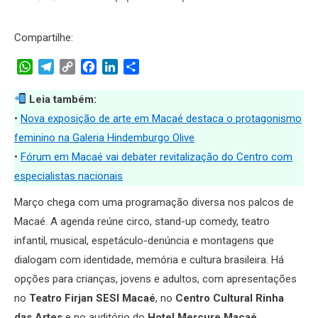
Compartilhe:
WhatsApp
Telegram
Copy
Facebook
LinkedIn
Share
Link
Leia também:
•
Nova exposição de arte em Macaé destaca o protagonismo
feminino na Galeria Hindemburgo Olive
•
Fórum em Macaé vai debater revitalização do Centro com
especialistas nacionais
Março chega com uma programação diversa nos palcos de
Macaé. A agenda reúne circo, stand-up comedy, teatro
infantil, musical, espetáculo-denúncia e montagens que
dialogam com identidade, memória e cultura brasileira. Há
opções para crianças, jovens e adultos, com apresentações
no
Teatro Firjan SESI Macaé
, no
Centro Cultural Rinha
das Artes
e no auditório do
Hotel Mercure Macaé
.