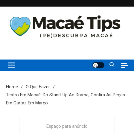
Skip
to
content
(re)Descubra Macaé saiba tudo o que de melhor acontece na
Macaé Tips
Princesinha do Atlântico
Home
O Que Fazer
Teatro Em Macaé: Do Stand-Up Ao Drama, Confira As Peças
Em Cartaz Em Março
Espaço para anúncio