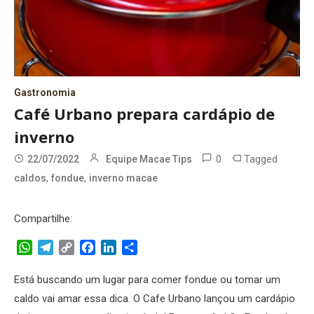
Gastronomia
Café Urbano prepara cardápio de
inverno
0
Tagged
22/07/2022
Equipe Macae Tips
,
,
caldos
fondue
inverno macae
Compartilhe:
WhatsApp
Telegram
Copy
Facebook
LinkedIn
Share
Link
Está buscando um lugar para comer fondue ou tomar um
caldo vai amar essa dica. O Cafe Urbano lançou um cardápio