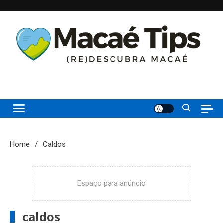
Skip
to
content
(re)Descubra Macaé saiba tudo o que de melhor acontece na
Macaé Tips
Princesinha do Atlântico
Home
Caldos
Espaço para anúncio
caldos