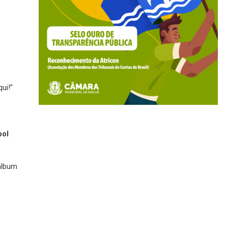
ui!”
bol
álbum