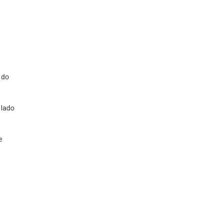
 do
 lado
e