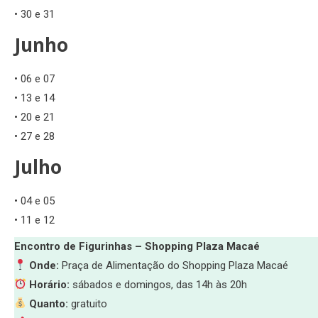
• 30 e 31
Junho
• 06 e 07
• 13 e 14
• 20 e 21
• 27 e 28
Julho
• 04 e 05
• 11 e 12
Encontro de Figurinhas – Shopping Plaza Macaé
Onde:
Praça de Alimentação do Shopping Plaza Macaé
Horário:
sábados e domingos, das 14h às 20h
Quanto:
gratuito