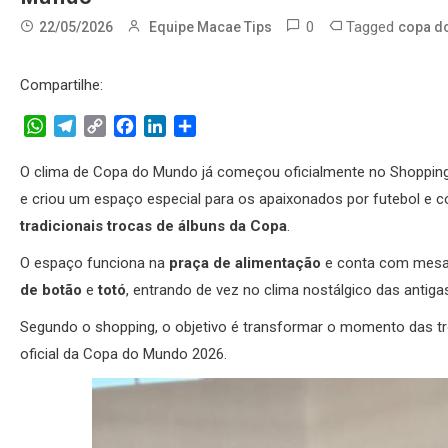
0
Tagged
22/05/2026
Equipe Macae Tips
copa d
Compartilhe:
WhatsApp
Telegram
Copy
Facebook
LinkedIn
Share
Link
O clima de Copa do Mundo já começou oficialmente no Shoppin
e criou um espaço especial para os apaixonados por futebol e c
tradicionais trocas de álbuns da Copa
.
O espaço funciona na
praça de alimentação
e conta com mesas 
de botão
e
totó
, entrando de vez no clima nostálgico das antig
Segundo o shopping, o objetivo é transformar o momento das tro
oficial da Copa do Mundo 2026.