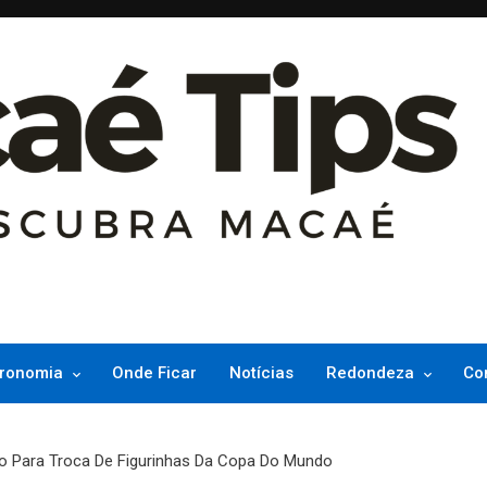
ncesinha do Atlântico
ronomia
Onde Ficar
Notícias
Redondeza
Co
to Para Troca De Figurinhas Da Copa Do Mundo