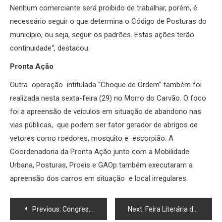
Nenhum comerciante será proibido de trabalhar, porém, é
necessário seguir o que determina o Código de Posturas do
município, ou seja, seguir os padrões. Estas ações terão
continuidade“, destacou.
Pronta Ação
Outra operação intitulada “Choque de Ordem” também foi
realizada nesta sexta-feira (29) no Morro do Carvão. O foco
foi a apreensão de veículos em situação de abandono nas
vias públicas, que podem ser fator gerador de abrigos de
vetores como roedores, mosquito e escorpião. A
Coordenadoria da Pronta Ação junto com a Mobilidade
Urbana, Posturas, Proeis e GAOp também executaram a
apreensão dos carros em situação e local irregulares.
Navegação
Previous:
Congresso Internacional de Odontologia acontece em Macaé
Next:
Feira Literária de Quissamã promete cultura, diversão e aprendizado em quatro dias de programação gratuita