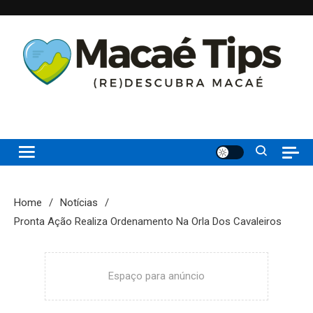
Skip
to
content
(re)Descubra Macaé saiba tudo o que de melhor acontece na
Macaé Tips
Princesinha do Atlântico
Home
Notícias
Pronta Ação Realiza Ordenamento Na Orla Dos Cavaleiros
Espaço para anúncio