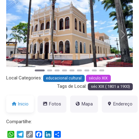
Anterior
Próxim
Local Categories:
educacional cultural
século XIX
Tags de Local:
séc XIX ( 1801 a 1900)
Inicio
Fotos
Mapa
Endereço
Compartilhe:
WhatsApp
Telegram
Copy
Facebook
LinkedIn
Share