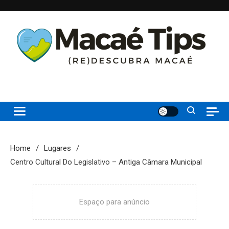
Skip
to
content
(re)Descubra Macaé saiba tudo o que de melhor acontece na
Macaé Tips
Princesinha do Atlântico
Home
Lugares
Centro Cultural Do Legislativo – Antiga Câmara Municipal
Espaço para anúncio