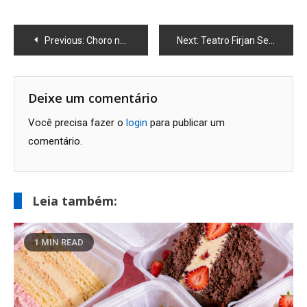
Navegação
Previous:
Choro na Rua Acontece na Próxima Sexta com a Banda Pra Maria
Next:
Teatro Firjan Sesi Macaé: Programação de Maio de 2025
de
Post
Deixe um comentário
Você precisa fazer o
login
para publicar um
comentário.
Leia também:
1 MIN READ