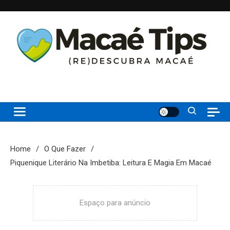
Skip
to
content
(re)Descubra Macaé saiba tudo o que de melhor acontece na
Macaé Tips
Princesinha do Atlântico
Home
O Que Fazer
Piquenique Literário Na Imbetiba: Leitura E Magia Em Macaé
Espaço para anúncio