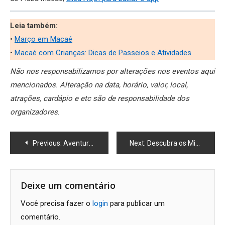
Leia também:
•
Março em Macaé
•
Macaé com Crianças: Dicas de Passeios e Atividades
Não nos responsabilizamos por alterações nos eventos aqui
mencionados. Alteração na data, horário, valor, local,
atrações, cardápio e etc são de responsabilidade dos
organizadores
.
Navegação
Previous:
Aventuras do Coelho no Plaza Macaé
Next:
Descubra os Mistérios do Universo: Cursos de Astronomia Gratuitos em Macaé
de
Post
Deixe um comentário
Você precisa fazer o
login
para publicar um
comentário.