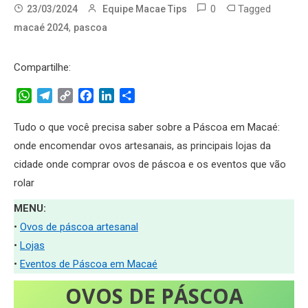
0
Tagged
23/03/2024
Equipe Macae Tips
,
macaé 2024
pascoa
Compartilhe:
WhatsApp
Telegram
Copy
Facebook
LinkedIn
Share
Link
Tudo o que você precisa saber sobre a Páscoa em Macaé:
onde encomendar ovos artesanais, as principais lojas da
cidade onde comprar ovos de páscoa e os eventos que vão
rolar
MENU:
•
Ovos de páscoa artesanal
•
Lojas
•
Eventos de Páscoa em Macaé
OVOS DE PÁSCOA