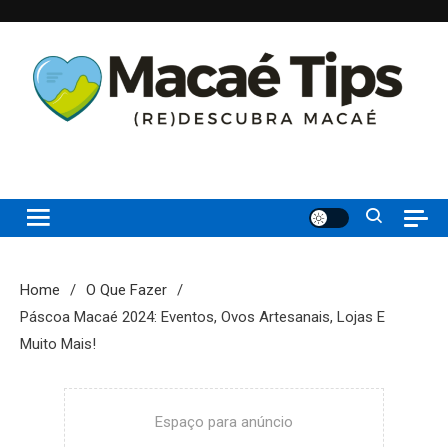
Skip
to
content
(re)Descubra Macaé saiba tudo o que de melhor acontece na
Macaé Tips
Princesinha do Atlântico
Home
O Que Fazer
Páscoa Macaé 2024: Eventos, Ovos Artesanais, Lojas E
Muito Mais!
Espaço para anúncio