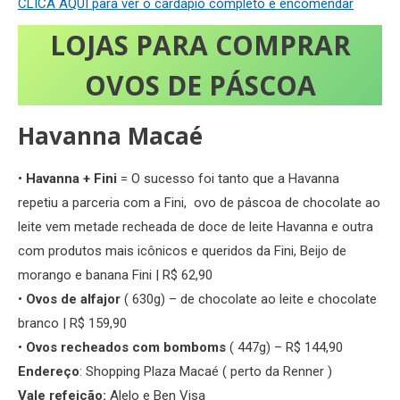
CLICA AQUI para ver o cardápio completo e encomendar
LOJAS PARA COMPRAR
OVOS DE PÁSCOA
Havanna Macaé
•
Havanna + Fini
= O sucesso foi tanto que a Havanna
repetiu a parceria com a Fini, ovo de páscoa de chocolate ao
leite vem metade recheada de doce de leite Havanna e outra
com produtos mais icônicos e queridos da Fini, Beijo de
morango e banana Fini | R$ 62,90
•
Ovos de alfajor
( 630g) – de chocolate ao leite e chocolate
branco | R$ 159,90
•
Ovos recheados com bomboms
( 447g) – R$ 144,90
Endereço
: Shopping Plaza Macaé ( perto da Renner )
Vale refeição:
Alelo e Ben Visa