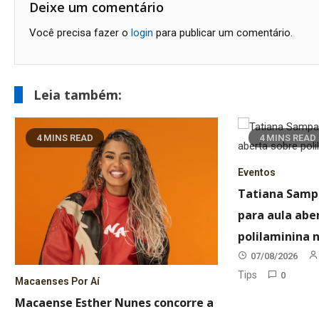
Post
Deixe um comentário
Você precisa fazer o
login
para publicar um comentário.
Leia também:
4 MINS READ
4 MINS READ
Eventos
Tatiana Samp
para aula abe
polilaminina
07/08/2026
Tips
0
Macaenses Por Aí
Macaense Esther Nunes concorre a