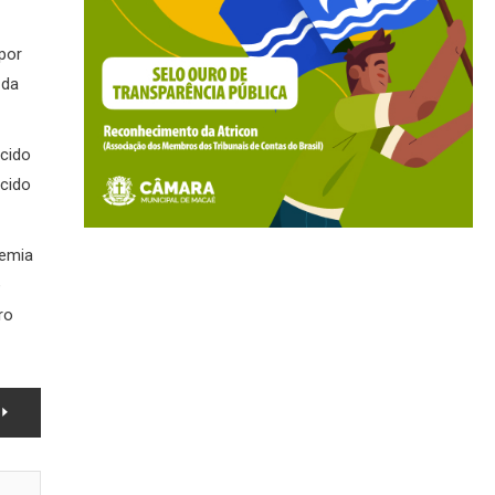
 por
 da
ecido
ecido
demia
e
ro