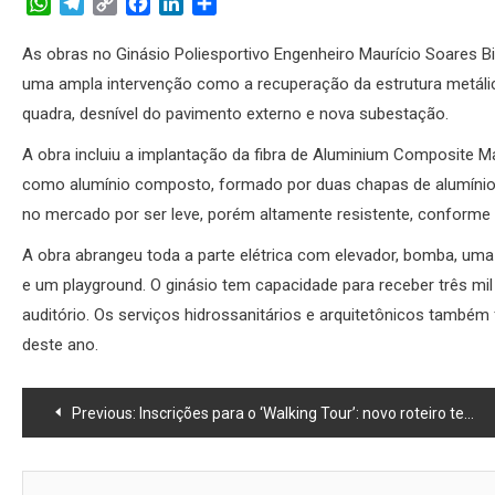
WhatsApp
Telegram
Copy
Facebook
LinkedIn
Share
Link
As obras no Ginásio Poliesportivo Engenheiro Maurício Soares Bit
uma ampla intervenção como a recuperação da estrutura metálica 
quadra, desnível do pavimento externo e nova subestação.
A obra incluiu a implantação da fibra de Aluminium Composite M
como alumínio composto, formado por duas chapas de alumínio e
no mercado por ser leve, porém altamente resistente, conforme 
A obra abrangeu toda a parte elétrica com elevador, bomba, uma
e um playground. O ginásio tem capacidade para receber três mil
auditório. Os serviços hidrossanitários e arquitetônicos també
deste ano.
Navegação
Previous:
Inscrições para o ‘Walking Tour’: novo roteiro tem foco no desenvolvimento econômico
de