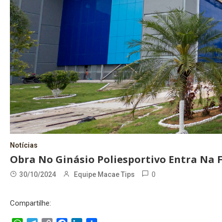
Notícias
Obra No Ginásio Poliesportivo Entra Na F
0
30/10/2024
Equipe Macae Tips
Compartilhe: