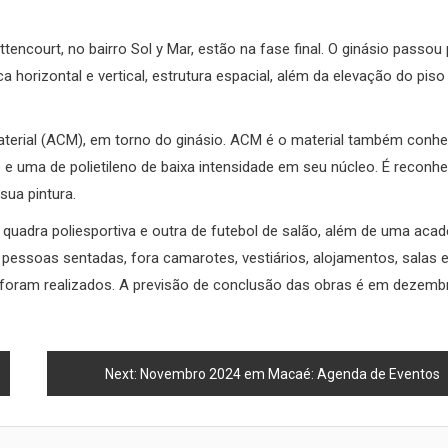
tencourt, no bairro Sol y Mar, estão na fase final. O ginásio passou
horizontal e vertical, estrutura espacial, além da elevação do piso
aterial (ACM), em torno do ginásio. ACM é o material também conh
 uma de polietileno de baixa intensidade em seu núcleo. É reconh
sua pintura.
 quadra poliesportiva e outra de futebol de salão, além de uma aca
 pessoas sentadas, fora camarotes, vestiários, alojamentos, salas 
m foram realizados. A previsão de conclusão das obras é em dezemb
Next:
Novembro 2024 em Macaé: Agenda de Eventos