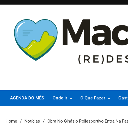
Skip
to
content
(re)Descubra Macaé saiba tudo o que de melhor acontece na Pri
Macaé Tips
AGENDA DO MÊS
Onde ir
O Que Fazer
Gast
Home
Notícias
Obra No Ginásio Poliesportivo Entra Na Fas