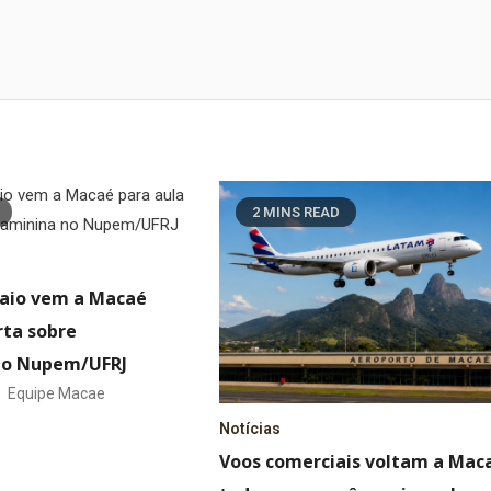
2 MINS READ
aio vem a Macaé
rta sobre
 no Nupem/UFRJ
Equipe Macae
Notícias
Voos comerciais voltam a Mac