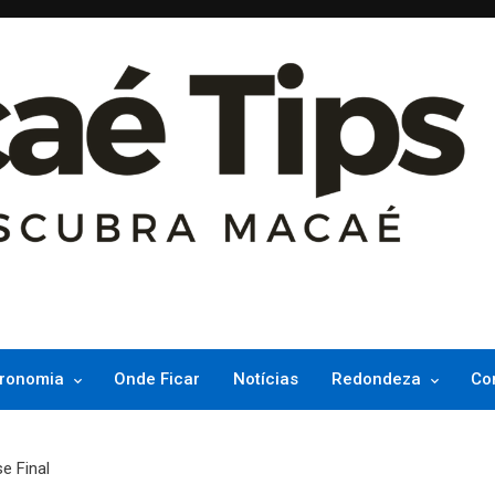
ncesinha do Atlântico
ronomia
Onde Ficar
Notícias
Redondeza
Co
e Final