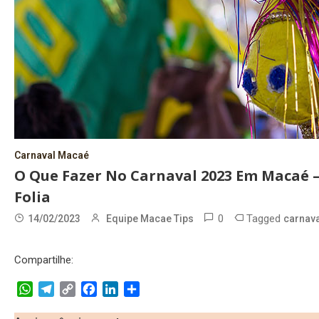
Carnaval Macaé
O Que Fazer No Carnaval 2023 Em Macaé –
Folia
0
Tagged
14/02/2023
Equipe Macae Tips
carnav
Compartilhe:
WhatsApp
Telegram
Copy
Facebook
LinkedIn
Share
Link