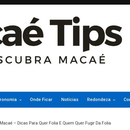
ncesinha do Atlântico
ronomia
Onde Ficar
Notícias
Redondeza
Co
acaé – Dicas Para Quer Folia E Quem Quer Fugir Da Folia