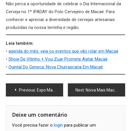
Não perca a oportunidade de celebrar o Dia Internacional da
Cerveja no 1º IPADAY do Polo Cervejeiro de Macaé. Para
conhecer e apreciar a diversidade de cervejas artesanais
produzidas na nossa terrinha e região.
Leia também:
•
agenda do mês: veja os eventos que vão rolar em Macaé
•
Show De Vitinho + Vou Zuar Promete Agitar Macaé
•
Quintal Do Geneca: Nova Churrascaria Em Macaé
Navegação
Previous:
Expo Macaé 2024: Todos os detalhes e Ingressos com Desconto
Next:
Noiva Mais Macaé exibe tendências do mercado de casamentos e festas
de
Post
Deixe um comentário
Você precisa fazer o
login
para publicar um