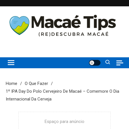
Skip
to
content
(re)Descubra Macaé saiba tudo o que de melhor acontece na
Macaé Tips
Princesinha do Atlântico
Home
O Que Fazer
1º IPA Day Do Polo Cervejeiro De Macaé – Comemore O Dia
Internacional Da Cerveja
Espaço para anúncio