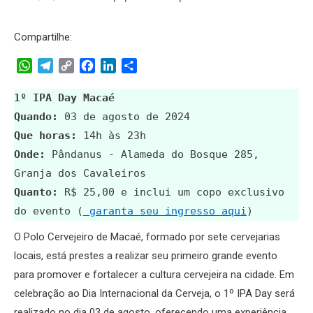
Compartilhe:
WhatsApp
Telegram
Copy
Facebook
LinkedIn
Share
Link
1º IPA Day Macaé
Quando:
03 de agosto de 2024
Que horas:
14h às 23h
Onde:
Pândanus - Alameda do Bosque 285,
Granja dos Cavaleiros
Quanto:
R$ 25,00
e inclui um copo exclusivo
do evento (
garanta seu ingresso aqui
)
O Polo Cervejeiro de Macaé, formado por sete cervejarias
locais, está prestes a realizar seu primeiro grande evento
para promover e fortalecer a cultura cervejeira na cidade. Em
celebração ao Dia Internacional da Cerveja, o 1º IPA Day será
realizado no dia 03 de agosto, oferecendo uma experiência