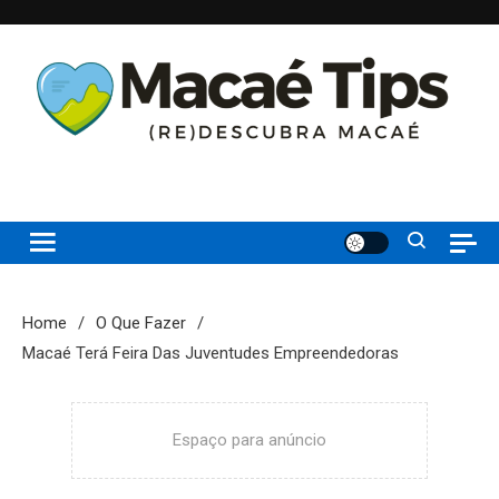
Skip
to
content
(re)Descubra Macaé saiba tudo o que de melhor acontece na
Macaé Tips
Princesinha do Atlântico
Home
O Que Fazer
Macaé Terá Feira Das Juventudes Empreendedoras
Espaço para anúncio