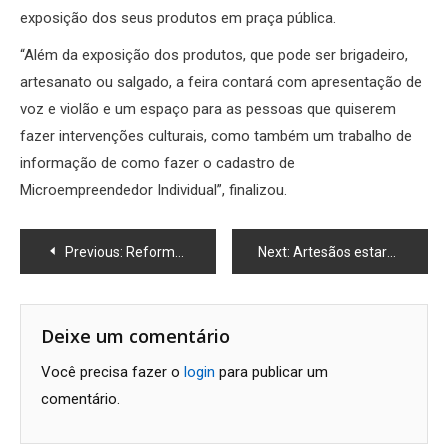
exposição dos seus produtos em praça pública.
“Além da exposição dos produtos, que pode ser brigadeiro,
artesanato ou salgado, a feira contará com apresentação de
voz e violão e um espaço para as pessoas que quiserem
fazer intervenções culturais, como também um trabalho de
informação de como fazer o cadastro de
Microempreendedor Individual”, finalizou.
Navegação
Previous:
Reforma do Calçadão trará beleza e acessibilidade
Next:
Artesãos estarão no desfile de aniversário de 209 de Maca
de
Post
Deixe um comentário
Você precisa fazer o
login
para publicar um
comentário.