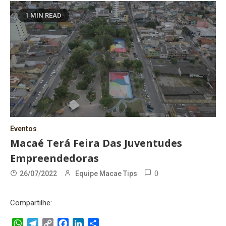
1 MIN READ
Eventos
Macaé Terá Feira Das Juventudes
Empreendedoras
0
26/07/2022
Equipe Macae Tips
Compartilhe:
WhatsApp
Telegram
Copy
Facebook
LinkedIn
Share