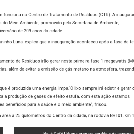
ue funciona no Centro de Tratamento de Resíduos (CTR). A inaugura
 do Meio Ambiente, promovido pela Secretaria de Ambiente,
versário de 209 anos da cidade.
Juninho Luna, explica que a inauguração aconteceu após a fase de t
tamento de Resíduos irão gerar nesta primeira fase 1 megawatts (M
ncias, além de evitar a emissão de gás metano na atmosfera, trazen
ue é produzida uma energia limpa.“O lixo sempre irá existir e gerar 
ta a produção de gases de efeito estufa, com esta ação estamos
 benefícios para a saúde e o meio ambiente”, frisou.
área a 25 quilômetros do Centro da cidade, na rodovia BR101, km 1
Next:
Café Urbano prepara cardápio de inverno