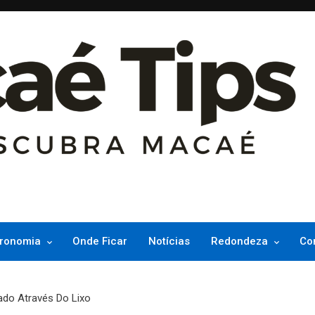
ncesinha do Atlântico
ronomia
Onde Ficar
Notícias
Redondeza
Co
do Através Do Lixo