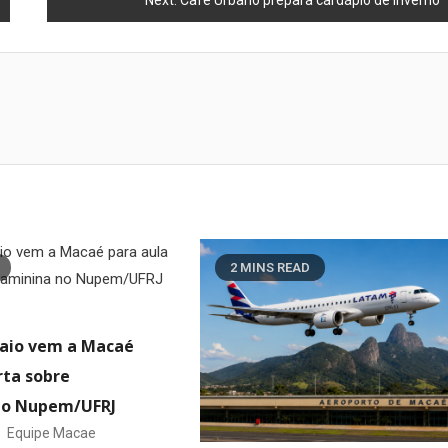
2 MINS READ
aio vem a Macaé
rta sobre
 no Nupem/UFRJ
Equipe Macae