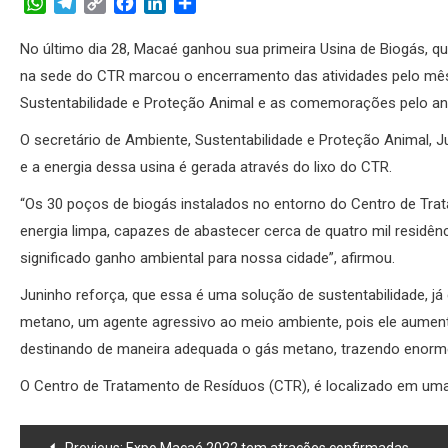
WhatsApp
Telegram
Copy
Facebook
LinkedIn
Share
Link
No último dia 28, Macaé ganhou sua primeira Usina de Biogás, q
na sede do CTR marcou o encerramento das atividades pelo mês
Sustentabilidade e Proteção Animal e as comemorações pelo ani
O secretário de Ambiente, Sustentabilidade e Proteção Animal, 
e a energia dessa usina é gerada através do lixo do CTR.
“Os 30 poços de biogás instalados no entorno do Centro de Tra
energia limpa, capazes de abastecer cerca de quatro mil residê
significado ganho ambiental para nossa cidade”, afirmou.
Juninho reforça, que essa é uma solução de sustentabilidade, já q
metano, um agente agressivo ao meio ambiente, pois ele aumen
destinando de maneira adequada o gás metano, trazendo enormes
O Centro de Tratamento de Resíduos (CTR), é localizado em uma 
Navegação
Previous:
Expo Macaé 2022 tem atrações confirmadas