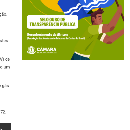
ção,
estes
W) de
do um
o gás
72.