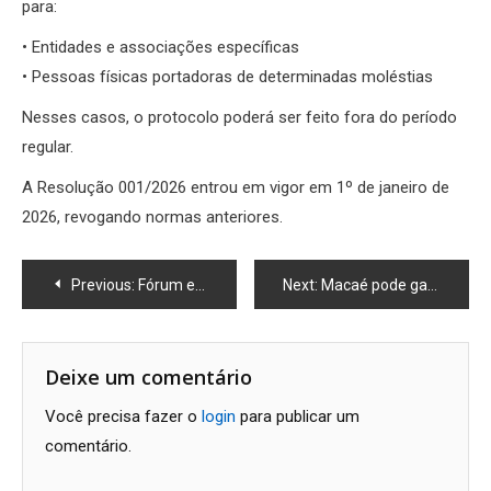
para:
• Entidades e associações específicas
• Pessoas físicas portadoras de determinadas moléstias
Nesses casos, o protocolo poderá ser feito fora do período
regular.
A Resolução 001/2026 entrou em vigor em 1º de janeiro de
2026, revogando normas anteriores.
Navegação
Previous:
Fórum em Macaé vai debater revitalização do Centro com especialistas nacionais
Next:
Macaé pode ganhar pista oficial de atletismo e virar referência no estado
de
Post
Deixe um comentário
Você precisa fazer o
login
para publicar um
comentário.