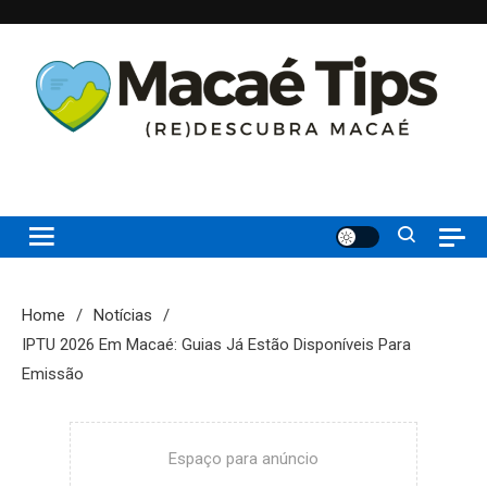
Skip
to
content
(re)Descubra Macaé saiba tudo o que de melhor acontece na
Macaé Tips
Princesinha do Atlântico
Home
Notícias
IPTU 2026 Em Macaé: Guias Já Estão Disponíveis Para
Emissão
Espaço para anúncio