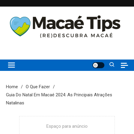
Skip
to
content
(re)Descubra Macaé saiba tudo o que de melhor acontece na
Macaé Tips
Princesinha do Atlântico
Home
O Que Fazer
Guia Do Natal Em Macaé 2024: As Principais Atrações
Natalinas
Espaço para anúncio