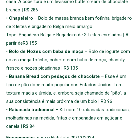
casa. A cobertura é um levíssimo buttercream de chocolate
branco | R$ 286
•
Chapeleiro
– Bolo de massa branca bem fofinha, brigadeiro
de 3 leites e brigadeiro Belga meio amargo.
Topo: Brigadeiro Belga e Brigadeiro de 3 Leites enrolados | A
partir deR$ 155
•
Bolo de Nozes com baba de moça
– Bolo de iogurte com
nozes mega fofinho, coberto com baba de moça, chantilly
fresco e nozes picadinhas | R$ 135
•
Banana Bread com pedaços de chocolate
– Esse é um
tipo de pão doce muito popular nos Estados Unidos. Tem
textura macia e úmida, e, embora seja chamado de “pão”, a
sua consistência é mais próxima de um bolo | R$ 96
•
Rabanada tradicional
– Kit com 10 rabanadas tradicionais,
molhadinhas na medida, fritas e empanadas em açúcar e
canela | R$ 84
Encomendas:
para o Natal até 20/12/2024