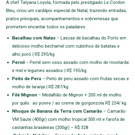
A chef Tatyana Loyola, formada pelo prestigiado Le Cordon
Bleu, criou um cardápio especial de Natal, trazendo entradas,
pratos principais, acompanhamentos e sobremesas que
prometem encantar todos os paladares.
Bacalhau com Natas
– Lascas de bacalhau do Porto em
delicioso molho bechamel com cubinhos de batatas e
alho poró | R$ 295/kg
Pernil
– Pernil sem osso assado com molho de mostarda
e mel e legumes assados | R$ 195/kg
Peito de Peru
– Peito de peru assado com frutas secas e
molho de laranja | R$ 287/kg
Filé Mignon
– Medalhão de Mignon + 200 ml de molho
por quilo : ao poivre / ao creme de gorgonzola R$ 254/ kg
Nhoque de Banana da Terra com Camarão
– Camarão
VM Saute (400gr) com molho tropical 300 ml e farofa de
castanhas brasileiras (200gr) – R$ 328