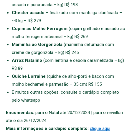
assada e pururucada – kg) R$ 198
Chester assado
– finalizado com manteiga clarificada –
~3 kg – R$ 279
Cupim ao Molho Ferrugem
(cupim grelhado e assado ao
molho ferrugem artesanal – kg) R$ 269
Maminha ao Gorgonzola
(maminha defumada com
creme de gorgonzola – kg) R$ 245
Arroz Natalino
(com lentilha e cebola caramelizada – kg)
R$ 89
Quiche Lorraine
(quiche de alho-poró e bacon com
molho bechamel e parmesão – 35 cm) R$ 155
E muitos outras opções, consulte o cardápio completo
pelo whatsapp
Encomendas:
para o Natal até 20/12/2024 | para o reveillón
até o dia 26/12/2024
Mais informações e cardápio completo:
clique aqui