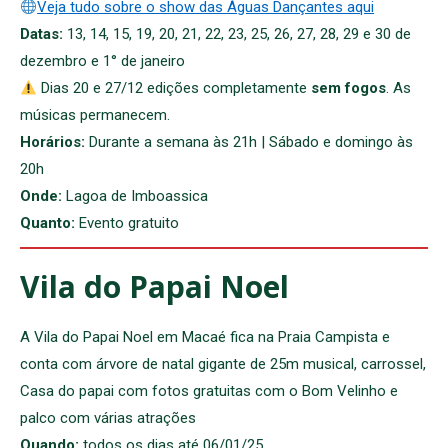
Veja tudo sobre o show das Águas Dançantes aqui
Datas:
13, 14, 15, 19, 20, 21, 22, 23, 25, 26, 27, 28, 29 e 30 de
dezembro e 1° de janeiro
Dias 20 e 27/12 edições completamente
sem fogos
. As
músicas permanecem.
Horários:
Durante a semana às 21h | Sábado e domingo às
20h
Onde:
Lagoa de Imboassica
Quanto:
Evento gratuito
Vila do Papai Noel
A Vila do Papai Noel em Macaé fica na Praia Campista e
conta com árvore de natal gigante de 25m musical, carrossel,
Casa do papai com fotos gratuitas com o Bom Velinho e
palco com várias atrações
Quando:
todos os dias até 06/01/25