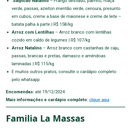
Salpicão Natalino
– Frango desfiado, palmito, maçã
verde, passas, azeiton imentão verde, cenoura, presunto
em cubos, creme a base de maionese e creme de leite –
batata palha à parte | R$ 158/kg
Arroz com Lentilhas
– Arroz branco com lentilhas
cozido em caldo de legumes | R$ 107/kg
Arroz Natalino
– Arroz branco com castanhas de caju,
passas, brancas e pretas, damasco e amêndoas
laminadas | R$ 115/kg
E muitos outros pratos, consulte o cardápio completo
pelo whatsapp
Encomendas:
até 19/12/2024
Mais informações e cardápio completo:
clique aqui
Familia La Massas