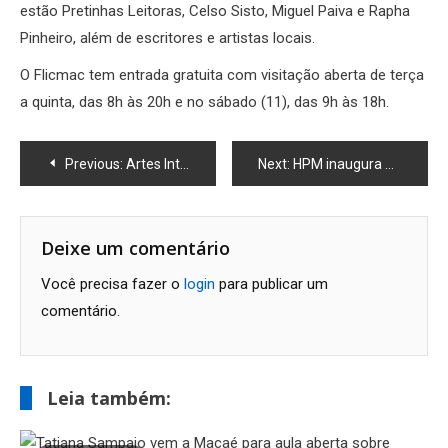
estão Pretinhas Leitoras, Celso Sisto, Miguel Paiva e Rapha
Pinheiro, além de escritores e artistas locais.
O Flicmac tem entrada gratuita com visitação aberta de terça
a quinta, das 8h às 20h e no sábado (11), das 9h às 18h.
Navegação
Previous:
Artes Integradas em Curso na Praça do Polivalente
Next:
HPM inaugura Serviço Municipal de Doenças Raras
de
Post
Deixe um comentário
Você precisa fazer o
login
para publicar um
comentário.
Leia também: