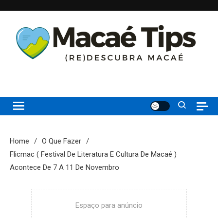
Skip
to
content
(re)Descubra Macaé saiba tudo o que de melhor acontece na
Macaé Tips
Princesinha do Atlântico
Home
O Que Fazer
Flicmac ( Festival De Literatura E Cultura De Macaé )
Acontece De 7 A 11 De Novembro
Espaço para anúncio