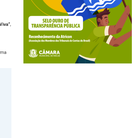
Viva”
,
uma