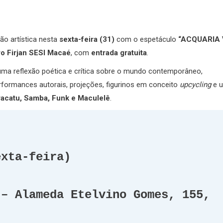
ão artística nesta
sexta-feira (31)
com o espetáculo
“ACQUARIA 
ro Firjan SESI Macaé
, com
entrada gratuita
.
uma reflexão poética e crítica sobre o mundo contemporâneo,
rformances autorais, projeções, figurinos em conceito
upcycling
e 
racatu, Samba, Funk e Maculelê
.
exta-feira)
– Alameda Etelvino Gomes, 155, 