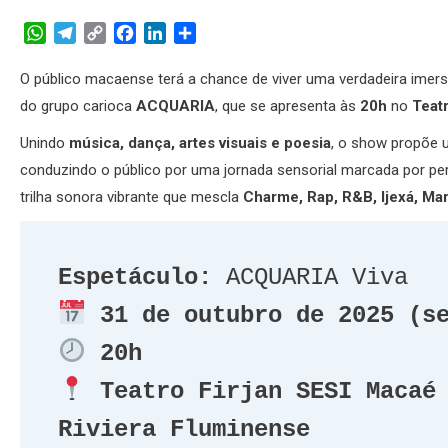
WhatsApp
Telegram
Copy
Facebook
LinkedIn
Share
Link
O público macaense terá a chance de viver uma verdadeira imers
do grupo carioca
ACQUARIA
, que se apresenta às
20h
no
Teat
Unindo
música, dança, artes visuais e poesia
, o show propõe 
conduzindo o público por uma jornada sensorial marcada por pe
trilha sonora vibrante que mescla
Charme, Rap, R&B, Ijexá, Ma
Espetáculo:
 ACQUARIA Viva
31 de outubro de 2025 (s
20h
Teatro Firjan SESI Macaé 
Riviera Fluminense