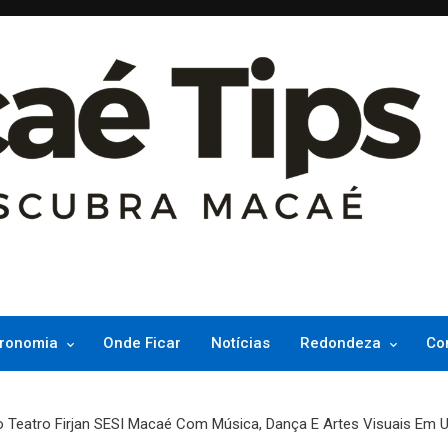
ncesinha do Atlântico
ronomia
Onde Ficar
Notícias
Redondeza
Co
Teatro Firjan SESI Macaé Com Música, Dança E Artes Visuais Em U