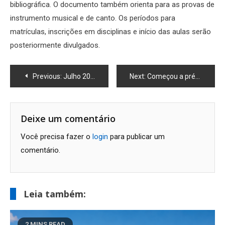
bibliográfica. O documento também orienta para as provas de
instrumento musical e de canto. Os períodos para
matrículas, inscrições em disciplinas e início das aulas serão
posteriormente divulgados.
Navegação
Previous:
Julho 2023 em Macaé: agenda de eventos
Next:
Começou a pré-venda de ingressos para ” Barbie” em Macaé
de
Post
Deixe um comentário
Você precisa fazer o
login
para publicar um
comentário.
Leia também:
2 MINS READ