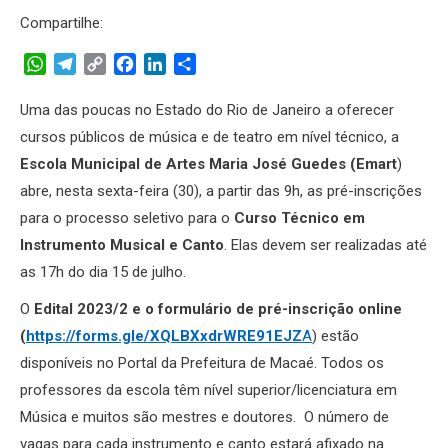
Compartilhe:
WhatsApp
Telegram
Copy
Facebook
LinkedIn
Share
Link
Uma das poucas no Estado do Rio de Janeiro a oferecer
cursos públicos de música e de teatro em nível técnico, a
Escola Municipal de Artes Maria José Guedes (Emart
)
abre, nesta sexta-feira (30), a partir das 9h, as pré-inscrições
para o processo seletivo para o
Curso Técnico em
Instrumento Musical e Canto
. Elas devem ser realizadas até
as 17h do dia 15 de julho.
O
Edital 2023/2 e o formulário de pré-inscrição online
(
https://forms.gle/XQLBXxdrWRE91EJZ
A
) estão
disponíveis no Portal da Prefeitura de Macaé. Todos os
professores da escola têm nível superior/licenciatura em
Música e muitos são mestres e doutores. O número de
vagas para cada instrumento e canto estará afixado na