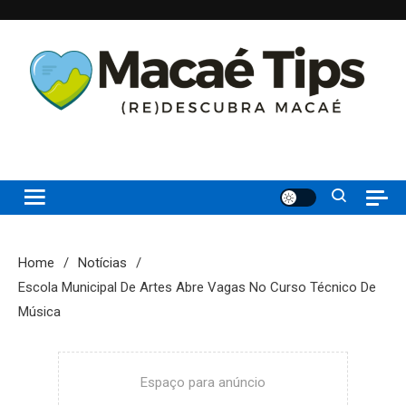
Skip
to
content
(re)Descubra Macaé saiba tudo o que de melhor acontece na
Macaé Tips
Princesinha do Atlântico
Home
Notícias
Escola Municipal De Artes Abre Vagas No Curso Técnico De
Música
Espaço para anúncio