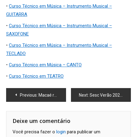
•
Curso Técnico em Música – Instrumento Musical –
GUITARRA
•
Curso Técnico em Música – Instrumento Musical –
SAXOFONE
•
Curso Técnico em Música – Instrumento Musical –
TECLADO
•
Curso Técnico em Música – CANTO
•
Curso Técnico em TEATRO
Navegação
Previous:
Macaé reforça vacinação contra a dengue durante o verão
Next:
Sesc Verão 2026 leva grandes shows, esportes e cultura para Barra de São João
de
Post
Deixe um comentário
Você precisa fazer o
login
para publicar um