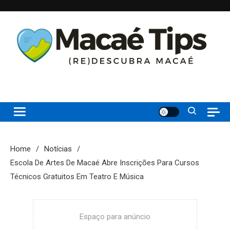
Skip
to
content
(re)Descubra Macaé saiba tudo o que de melhor acontece na
Macaé Tips
Princesinha do Atlântico
Home
Notícias
Escola De Artes De Macaé Abre Inscrições Para Cursos
Técnicos Gratuitos Em Teatro E Música
Espaço para anúncio