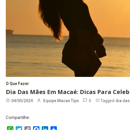
O Que Fazer
Dia Das Mães Em Macaé: Dicas Para Celebr
0
Tagged
04/05/2024
Equipe Macae Tips
dia da
Compartilhe:
WhatsApp
Telegram
Copy
Facebook
LinkedIn
Share