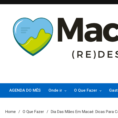
Skip
to
content
(re)Descubra Macaé saiba tudo o que de melhor acontece na Pri
Macaé Tips
AGENDA DO MÊS
Onde ir
O Que Fazer
Gast
Home
O Que Fazer
Dia Das Mães Em Macaé: Dicas Para Ce