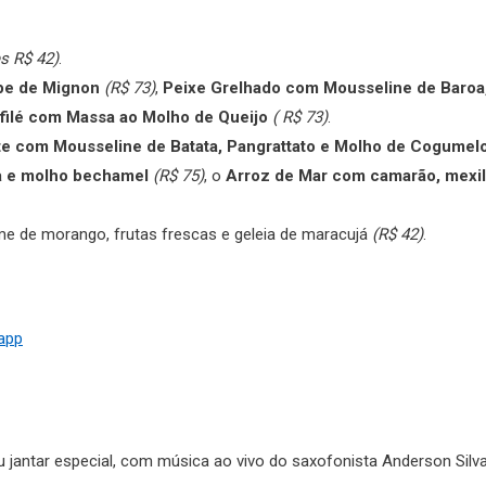
s R$ 42)
.
pe de Mignon
(R$ 73)
,
Peixe Grelhado com Mousseline de Baroa
filé com Massa ao Molho de Queijo
( R$ 73)
.
e com Mousseline de Batata, Pangrattato e Molho de Cogumel
a e molho bechamel
(R$ 75)
, o
Arroz de Mar com camarão, mexil
 de morango, frutas frescas e geleia de maracujá
(R$ 42)
.
sapp
jantar especial, com música ao vivo do saxofonista Anderson Silva