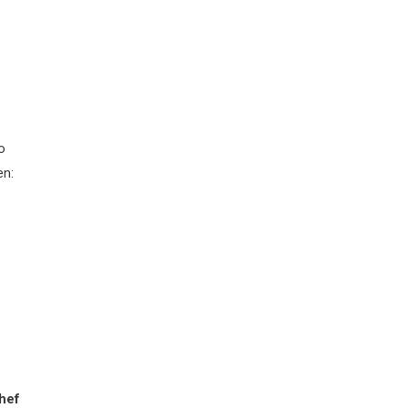
o
en:
hef