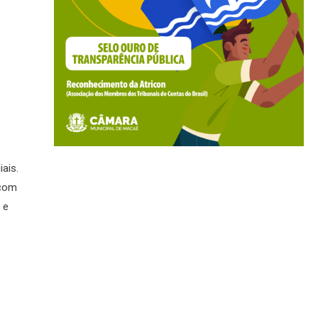
ais.
 com
 e