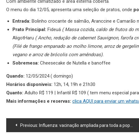
Com ambiente climatizado e área externa coberta.
O menu do dia 12/05, apresenta uma seleção de pratos, onde
po
Entrada:
Bolinho crocante de salmão, Aranccine e Camarão 
Prato Principal:
Fideuá
( Massa cozida, caldo de frutos do ma
AligotHaru
( Ancho, redução de cabernet Sauvignon, farofa c
(Filé de frango empanado ao molho limone, arroz de gergeli
vegano e arroz de brócolis com amêndoas).
Sobremesa:
Cheesecake de Nutella e banoffee
Quando:
12/05/2024 ( domingo)
Horários disponiveis:
12h, 14, 19h e 21h30
Quanto:
Adulto R$ 119 | Infantil R$ 109 ( tem menu especial para
Mais informações e reservas:
clica AQUI para enviar um what
Navegação
Previous:
Influenza: vacinação ampliada para toda a população
de