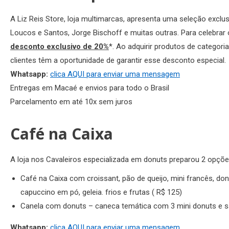
A Liz Reis Store, loja multimarcas, apresenta uma seleção exclus
Loucos e Santos, Jorge Bischoff e muitas outras. Para celebrar 
desconto exclusivo de 20%
*. Ao adquirir produtos de categori
clientes têm a oportunidade de garantir esse desconto especial.
Whatsapp:
clica AQUI para enviar uma mensagem
Entregas em Macaé e envios para todo o Brasil
Parcelamento em até 10x sem juros
Café na Caixa
A loja nos Cavaleiros especializada em donuts preparou 2 opçõe
Café na Caixa com croissant, pão de queijo, mini francês, don
capuccino em pó, geleia. frios e frutas ( R$ 125)
Canela com donuts – caneca temática com 3 mini donuts e s
Whatsapp:
clica AQUI para e
nviar uma mensagem