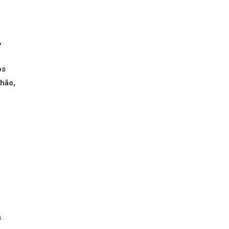
,
os
hão,
.