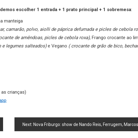
demos escolher 1 entrada + 1 prato principal + 1 sobremesa
:
na manteiga
r, camarão, polvo, aiolli de páprica defumada e picles de cebola ro
rocante de amêndoas, picles de cebola roxa)
, Frango crocante ao l
m e legumes salteados)
e Vegano
( crocante de grão de bico, bech
 as crianças)
sapp
Next:
Nova Friburgo: show de Nando Reis, Ferrugem, Marcos e Belutti, Maneva e mais