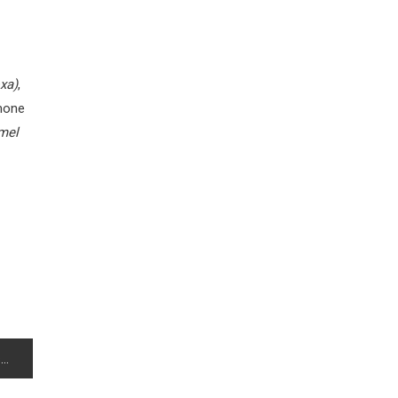
xa)
,
imone
amel
!