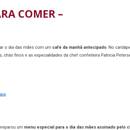
ARA COMER –
rar o dia das mães com um
café da manhã antecipado
. No cardápi
s, chás finos e as especialidades da chef confeiteira Patricia Peters
sapp
e preparou um
menu especial para o dia das mães assinado pelo c