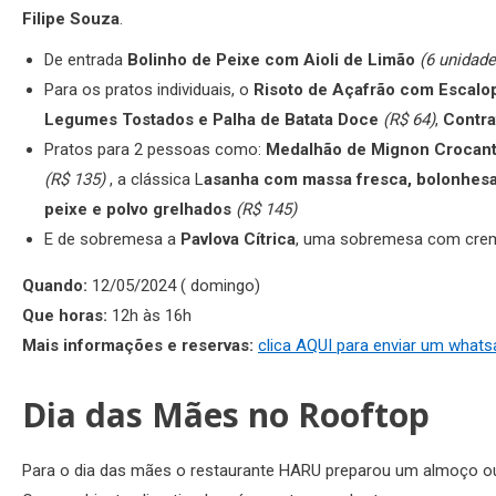
Filipe Souza
.
De entrada
Bolinho de Peixe com Aioli de Limão
(6 unidade
Para os pratos individuais, o
Risoto de Açafrão com Escalo
Legumes Tostados e Palha de Batata Doce
(R$ 64)
,
Contra
Pratos para 2 pessoas como:
Medalhão de Mignon Crocant
(R$ 135)
, a clássica L
asanha com massa fresca, bolonhes
peixe e polvo grelhados
(R$ 145)
E de sobremesa a
Pavlova Cítrica
, uma sobremesa com creme
Quando:
12/05/2024 ( domingo)
Que horas:
12h às 16h
Mais informações e reservas:
clica AQUI para enviar um what
Dia das Mães no Rooftop
Para o dia das mães o restaurante HARU preparou um almoço ou 