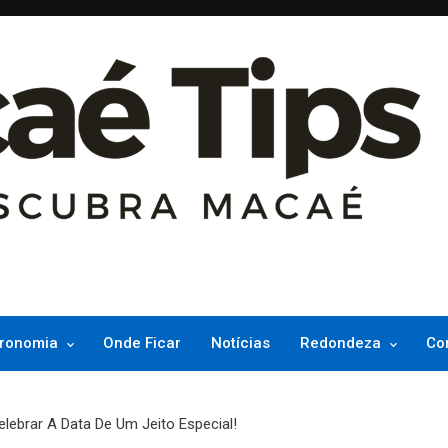
ncesinha do Atlântico
ronomia
Onde Ficar
Notícias
Redondeza
Co
lebrar A Data De Um Jeito Especial!