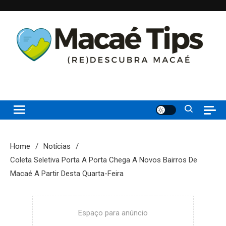
Skip
to
content
(re)Descubra Macaé saiba tudo o que de melhor acontece na
Macaé Tips
Princesinha do Atlântico
Home
Notícias
Coleta Seletiva Porta A Porta Chega A Novos Bairros De
Macaé A Partir Desta Quarta-Feira
Espaço para anúncio