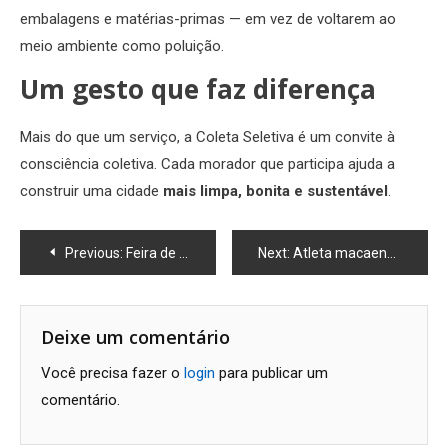
embalagens e matérias-primas — em vez de voltarem ao
meio ambiente como poluição.
Um gesto que faz diferença
Mais do que um serviço, a Coleta Seletiva é um convite à
consciência coletiva. Cada morador que participa ajuda a
construir uma cidade
mais limpa, bonita e sustentável
.
Navegação
Previous:
Feira de Cordel e Cultura Nordestina volta a colorir Macaé com poesia, forró e tradição
Next:
Atleta macaense Silas Andrade conquista vice-campeonato na Copa Latino-Americana de BMX
de
Post
Deixe um comentário
Você precisa fazer o
login
para publicar um
comentário.