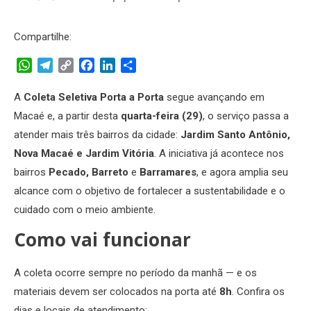
Compartilhe:
WhatsApp
Telegram
Copy
Facebook
LinkedIn
Share
Link
A
Coleta Seletiva Porta a Porta
segue avançando em
Macaé e, a partir desta
quarta-feira (29)
, o serviço passa a
atender mais três bairros da cidade:
Jardim Santo Antônio,
Nova Macaé e Jardim Vitória
. A iniciativa já acontece nos
bairros
Pecado, Barreto
e
Barramares
, e agora amplia seu
alcance com o objetivo de fortalecer a sustentabilidade e o
cuidado com o meio ambiente.
Como vai funcionar
A coleta ocorre sempre no período da manhã — e os
materiais devem ser colocados na porta até
8h
. Confira os
dias e locais de atendimento: