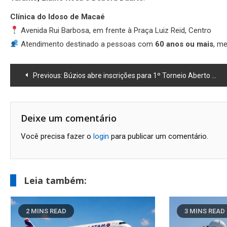
Clínica do Idoso de Macaé
Avenida Rui Barbosa, em frente à Praça Luiz Reid, Centro
Atendimento destinado a pessoas com
60 anos ou mais
, m
Navegação
Previous:
Búzios abre inscrições para 1º Torneio Aberto de Xadrez com presença de Grande Mestre tricampeão brasileiro
de
Post
Deixe um comentário
Você precisa fazer o
login
para publicar um comentário.
Leia também:
2 MINS READ
3 MINS READ