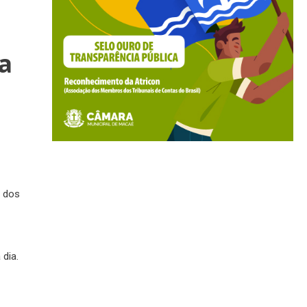
da
a dos
 dia.