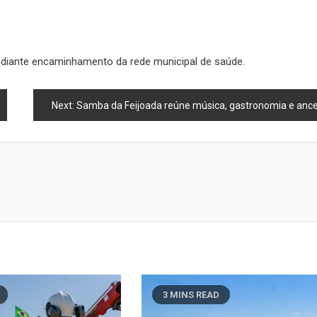
ediante encaminhamento da rede municipal de saúde.
Next:
Samba da Feijoada reúne música, gastronomia e ancestralidade neste domingo em Maca
3 MINS READ