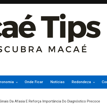
ncesinha do Atlântico
ronomia
Onde Ficar
Notícias
Redondeza
Co
Sinais Da Afasia E Reforça Importância Do Diagnóstico Precoce