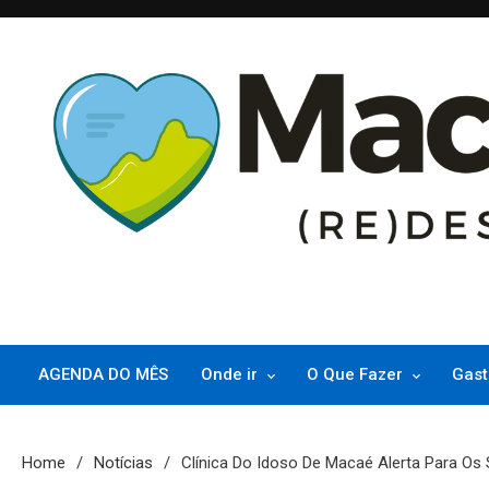
Skip
to
content
(re)Descubra Macaé saiba tudo o que de melhor acontece na Pri
Macaé Tips
AGENDA DO MÊS
Onde ir
O Que Fazer
Gast
Home
Notícias
Clínica Do Idoso De Macaé Alerta Para Os 