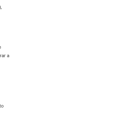
,
e
rar a
to