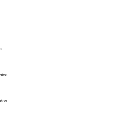
s
nica
 dos