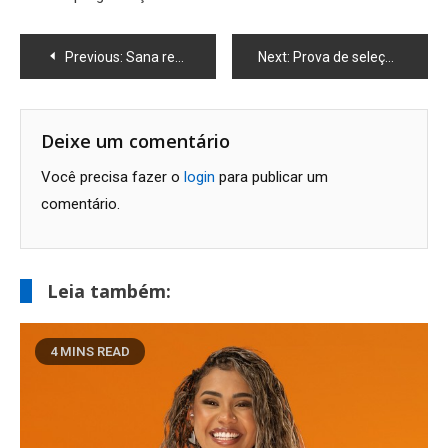
Navegação
Previous:
Sana recebe Corrida Ecológica neste domingo
Next:
Prova de seleção para o CAp reúne 2010 estudantes na Cidade Universitária
de
Post
Deixe um comentário
Você precisa fazer o
login
para publicar um
comentário.
Leia também:
4 MINS READ