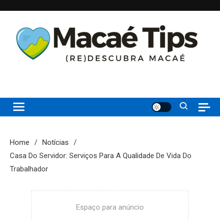
Skip
to
content
(re)Descubra Macaé saiba tudo o que de melhor acontece na
Macaé Tips
Princesinha do Atlântico
Home
Notícias
Casa Do Servidor: Serviços Para A Qualidade De Vida Do
Trabalhador
Espaço para anúncio