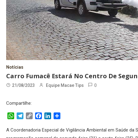
Notícias
Carro Fumacê Estará No Centro De Segun
0
21/08/2023
Equipe Macae Tips
Compartilhe:
WhatsApp
Telegram
Copy
Facebook
LinkedIn
Share
Link
A Coordenadoria Especial de Vigilância Ambiental em Saúde da S