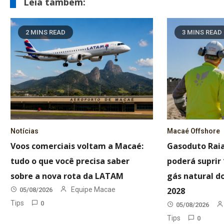
Leia também:
2 MINS READ
3 MINS READ
Notícias
Macaé Offshore
Voos comerciais voltam a Macaé:
Gasoduto Rai
tudo o que você precisa saber
poderá supri
sobre a nova rota da LATAM
gás natural do
Equipe Macae
2028
05/08/2026
Tips
0
05/08/2026
Tips
0