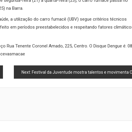
e segunda-feira (21) a quarta-feira (23), o carro fumacê passa no
25) na Barra.
úde, a utilização do carro fumacê (UBV) segue critérios técnicos
feito em períodos preestabelecidos e respeitando fatores climático
eço Rua Tenente Coronel Amado, 225, Centro. O Disque Dengue é: 0
 @cevasmacae
Next:
Festival da Juventude mostra talentos e movimenta Centro de Macaé no doming