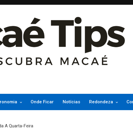
ncesinha do Atlântico
ronomia
Onde Ficar
Notícias
Redondeza
Co
a A Quarta-Feira