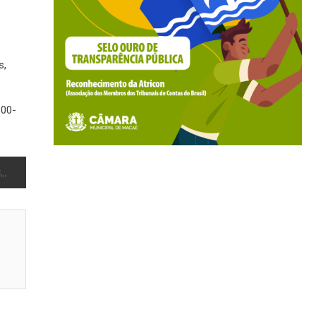
s,
800-
o