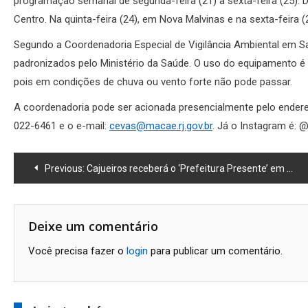
programação semanal de segunda-feira (21) a sexta-feira (25). D
Centro. Na quinta-feira (24), em Nova Malvinas e na sexta-feira (
Segundo a Coordenadoria Especial de Vigilância Ambiental em Sa
padronizados pelo Ministério da Saúde. O uso do equipamento é 
pois em condições de chuva ou vento forte não pode passar.
A coordenadoria pode ser acionada presencialmente pelo ender
022-6461 e o e-mail:
cevas@macae.rj.gov.br
. Já o Instagram é:
Navegação
Previous:
Cajueiros receberá o ‘Prefeitura Presente’ em setembro
de
Post
Deixe um comentário
Você precisa fazer o
login
para publicar um comentário.