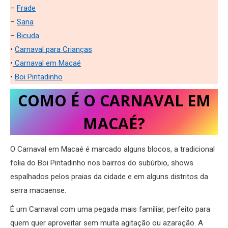
–
Frade
–
Sana
–
Bicuda
•
Carnaval para Crianças
•
Carnaval em Macaé
•
Boi Pintadinho
COMO É O CARNAVAL EM
MACAÉ?
O Carnaval em Macaé é marcado alguns blocos, a tradicional
folia do Boi Pintadinho nos bairros do subúrbio, shows
espalhados pelos praias da cidade e em alguns distritos da
serra macaense.
É um Carnaval com uma pegada mais familiar, perfeito para
quem quer aproveitar sem muita agitação ou azaração. A