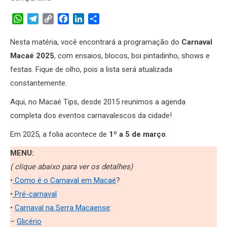
WhatsApp
Telegram
Copy
Facebook
LinkedIn
Share
Link
Nesta matéria, você encontrará a programação do
Carnaval
Macaé 2025
, com ensaios, blocos, boi pintadinho, shows e
festas. Fique de olho, pois a lista será atualizada
constantemente.
Aqui, no Macaé Tips, desde 2015 reunimos a agenda
completa dos eventos carnavalescos da cidade!
Em 2025, a folia acontece de
1º a 5 de março
.
MENU:
( clique abaixo para ver os detalhes)
•
Como é o Carnaval em Macaé
?
•
Pré-carnaval
•
Carnaval na Serra Macaense
:
–
Glicério