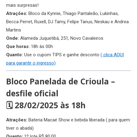
mais surpresas!
Atrações:
Bloco da Kynnie, Thiago Pantaleão, Lukinhas,
Becca Perret, Ruxell, DJ Tamy, Felipe Tanus, Neskau e Andrea
Martins
Onde:
Alameda Juquetibá, 251, Novo Cavaleiros
Que horas:
18h às 00h
Quanto:
Use o cupom TIPS e ganhe desconto
( clica AQUI
para garantir o ingresso)
Bloco Panelada de Crioula –
desfile oficial
🗓 28/02/2025 às 18h
Atrações:
Bateria Macaé Show e bebida liberada ( para quem
tiver o abadá)
Quanto:
1º lote R$ 80,00