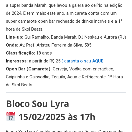
a super banda Marah, que levou a galera ao delírio na edição
de 2024. E tem mais: este ano, a micareta conta com um
super camarote open bar recheado de drinks incríveis e a 1ª
hora de Skol Beats.
Line-up:
Gui Ramalho, Banda Marah, DJ Neskau e Aurora (RJ)
Onde:
Av. Pref. Aristeu Ferreira da Silva, 585
Classificação:
18 anos
Ingressos:
a partir de R$ 25
( garanta o seu AQUI)
Open Bar (Camarote):
Cerveja, Vodka com energético,
Caipirinha e Caipvodka, Tequila, Água e Refrigerante. 1ª Hora
de Skol Beats
Bloco Sou Lyra
15/02/2025 às 17h
Bloco Sou Lyra é estilo concentra mas não sai. Com grandes