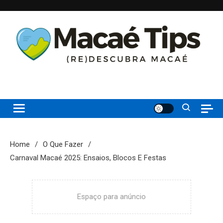
Skip
to
content
(re)Descubra Macaé saiba tudo o que de melhor acontece na
Macaé Tips
Princesinha do Atlântico
Home
O Que Fazer
Carnaval Macaé 2025: Ensaios, Blocos E Festas
Espaço para anúncio