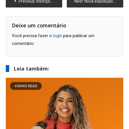
Navegação
Previous:
Inscrições abertas para a Corrida Nacional do SESI em Macaé
Next:
Nova exposição de arte em Macaé destaca o protagonismo feminino na Galeria Hindemburgo Olive
de
Post
Deixe um comentário
Você precisa fazer o
login
para publicar um
comentário.
Leia também:
4 MINS READ