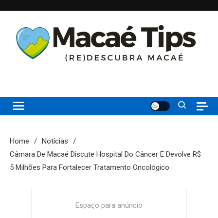
Skip
to
content
(re)Descubra Macaé saiba tudo o que de melhor acontece na
Macaé Tips
Princesinha do Atlântico
Home
Notícias
Câmara De Macaé Discute Hospital Do Câncer E Devolve R$
5 Milhões Para Fortalecer Tratamento Oncológico
Espaço para anúncio