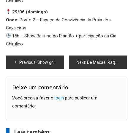
Chirulico
29/06 (domingo)
Onde:
Posto 2 – Espaço de Convivência da Praia dos
Cavaleiros
15h – Show Bailinho do Plantão + participação da Cia
Chirulico
Navegação
Previous:
Show gratuito do Mundo Bita anima o São João no Shopping Plaza Macaé
Next:
De Macaé, Raquel Petersen lança livro-jogo em parceria com a Estrela, uma das maiores fabricantes de brinquedos do Brasil
de
Post
Deixe um comentário
Você precisa fazer o
login
para publicar um
comentário.
Leia também: