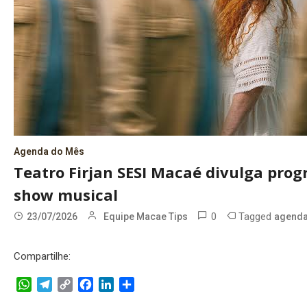
Agenda do Mês
Teatro Firjan SESI Macaé divulga pro
show musical
0
Tagged
23/07/2026
Equipe Macae Tips
agenda
Compartilhe:
WhatsApp
Telegram
Copy
Facebook
LinkedIn
Share
Link