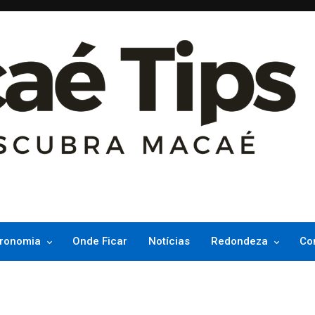
ncesinha do Atlântico
ronomia
Onde Ficar
Notícias
Redondeza
Co