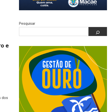
Pesquisar
o e
s dos