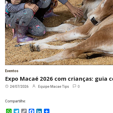
Eventos
Expo Macaé 2026 com crianças: guia c
0
24/07/2026
Equipe Macae Tips
Compartilhe:
WhatsApp
Telegram
Copy
Facebook
LinkedIn
Share