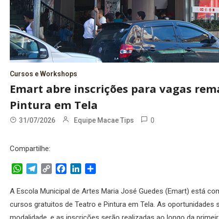
Cursos e Workshops
Emart abre inscrições para vagas rem
Pintura em Tela
0
31/07/2026
Equipe Macae Tips
Compartilhe:
WhatsApp
Telegram
Copy
Facebook
LinkedIn
Share
Link
A Escola Municipal de Artes Maria José Guedes (Emart) está c
cursos gratuitos de Teatro e Pintura em Tela. As oportunidades 
modalidade, e as inscrições serão realizadas ao longo da primei