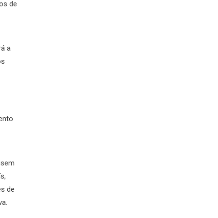
hos de
rá a
os
ento
visem
s,
es de
va.