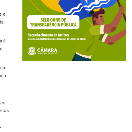
e e
da
a à
o,
, um
ada
de,
eitos
,