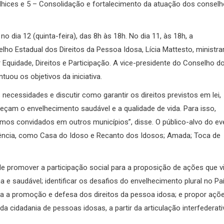
elhices e 5 – Consolidação e fortalecimento da atuação dos consel
o dia 12 (quinta-feira), das 8h às 18h. No dia 11, às 18h, a
ho Estadual dos Direitos da Pessoa Idosa, Lícia Mattesto, ministra
 Equidade, Direitos e Participação. A vice-presidente do Conselho d
uou os objetivos da iniciativa.
ecessidades e discutir como garantir os direitos previstos em lei,
eçam o envelhecimento saudável e a qualidade de vida. Para isso,
os convidados em outros municípios”, disse. O público-alvo do ev
ência, como Casa do Idoso e Recanto dos Idosos; Amada; Toca de
e promover a participação social para a proposição de ações que 
a e saudável; identificar os desafios do envelhecimento plural no Paí
ara a promoção e defesa dos direitos da pessoa idosa; e propor açõ
a cidadania de pessoas idosas, a partir da articulação interfederati