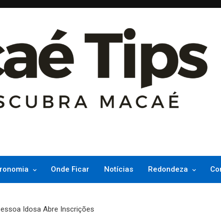
ncesinha do Atlântico
ronomia
Onde Ficar
Notícias
Redondeza
Co
Pessoa Idosa Abre Inscrições