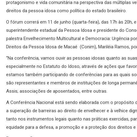
protagonismo e vida comunitária na perspectiva das múltiplas v
direitos da pessoa idosa como política do estado brasileiro.
O fórum correrá em 11 de junho (quarta-feira), das 17h às 20h, e n
superintendente estadual da Pessoa Idosa e presidente do Consel
palestra Envelhecimento Multicultural e Democracia: Urgência por
Direitos da Pessoa Idosa de Macaé (Conim), Mariléia Ramos, pont
“Na conferência, vamos ouvir as pessoas idosas quanto as suas n
especialmente no Estatuto do Idoso, através de ações que favor
estamos também participando de conferências para as quais som
são representantes e membros de instituições de longa perman
Assis; associações de aposentados, entre outras.
A Conferência Nacional está sendo elaborada com o propósito d
a superação de barreiras ao direito de envelhecer e à velhice dign
tanto nos instrumentos legais quanto nas práticas exercidas, p
equidade para a defesa, a promoção e a proteção dos direitos e d