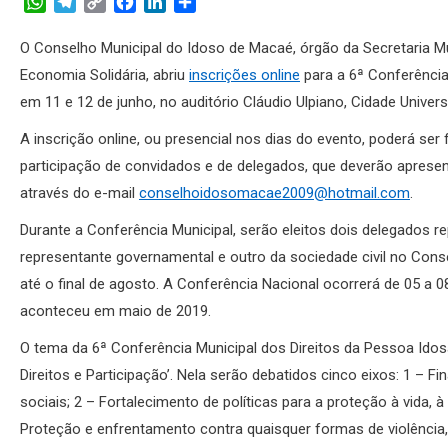
WhatsApp
Telegram
Copy
Facebook
LinkedIn
Share
Link
O Conselho Municipal do Idoso de Macaé, órgão da Secretaria Mu
Economia Solidária, abriu
inscrições online
para a 6ª Conferência
em 11 e 12 de junho, no auditório Cláudio Ulpiano, Cidade Univers
A inscrição online, ou presencial nos dias do evento, poderá ser
participação de convidados e de delegados, que deverão apresent
através do e-mail
conselhoidosomacae2009@hotmail.com
.
Durante a Conferência Municipal, serão eleitos dois delegados r
representante governamental e outro da sociedade civil no Consel
até o final de agosto. A Conferência Nacional ocorrerá de 05 a
aconteceu em maio de 2019.
O tema da 6ª Conferência Municipal dos Direitos da Pessoa Idosa
Direitos e Participação’. Nela serão debatidos cinco eixos: 1 – F
sociais; 2 – Fortalecimento de políticas para a proteção à vida, 
Proteção e enfrentamento contra quaisquer formas de violência, 