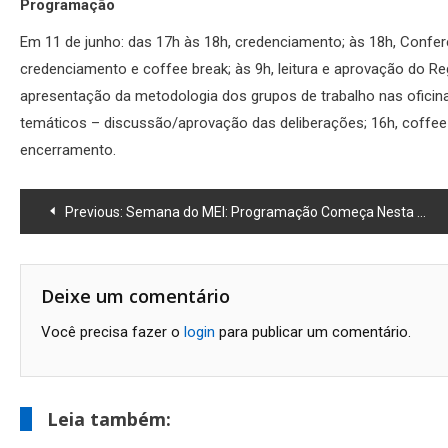
Programação
Em 11 de junho: das 17h às 18h, credenciamento; às 18h, Confer
credenciamento e coffee break; às 9h, leitura e aprovação do Re
apresentação da metodologia dos grupos de trabalho nas oficina
temáticos – discussão/aprovação das deliberações; 16h, coffee-
encerramento.
Navegação
Previous:
Semana do MEI: Programação Começa Nesta Terça-feira no Aeroporto de Macaé
de
Post
Deixe um comentário
Você precisa fazer o
login
para publicar um comentário.
Leia também: