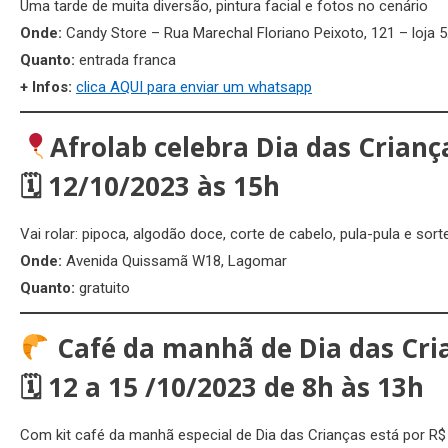
Uma tarde de muita diversão, pintura facial e fotos no cenário
Onde:
Candy Store – Rua Marechal Floriano Peixoto, 121 – loja 5
Quanto:
entrada franca
+ Infos:
clica AQUI para enviar um whatsapp
Afrolab celebra Dia das Crianç
🗓
12/10/2023 às 15h
Vai rolar: pipoca, algodão doce, corte de cabelo, pula-pula e sor
Onde:
Avenida Quissamã W18, Lagomar
Quanto:
gratuito
Café da manhã de Dia das Cri
🗓
12 a 15 /10/2023 de 8h às 13h
Com kit café da manhã especial de Dia das Crianças está por R$ 