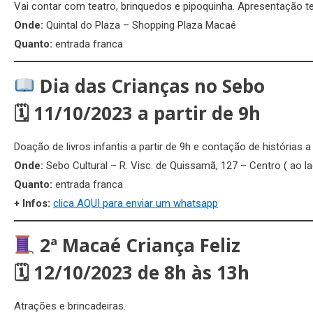
Vai contar com teatro, brinquedos e pipoquinha. Apresentação tea
Onde:
Quintal do Plaza – Shopping Plaza Macaé
Quanto:
entrada franca
Dia das Crianças no Sebo
🗓
11/10/2023 a partir de 9h
Doação de livros infantis a partir de 9h e contação de histórias a 
Onde:
Sebo Cultural – R. Visc. de Quissamã, 127 – Centro ( ao l
Quanto:
entrada franca
+ Infos:
clica AQUI para enviar um whatsapp
2ª Macaé Criança Feliz
🗓
12/10/2023 de 8h às 13h
Atrações e brincadeiras.