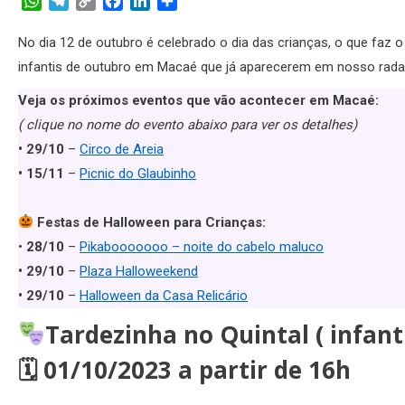
WhatsApp
Telegram
Copy
Facebook
LinkedIn
Share
Link
No dia 12 de outubro é celebrado o dia das crianças, o que fa
infantis de outubro em Macaé que já aparecerem em nosso radar.
Veja os próximos eventos que vão acontecer em Macaé:
( clique no nome do evento abaixo para ver os detalhes)
• 29/10
–
Circo de Areia
• 15/11
–
Picnic do Glaubinho
Festas de Halloween para Crianças:
•
28/10
–
Pikabooooooo – noite do cabelo maluco
• 29/10
–
Plaza Halloweekend
• 29/10
–
Halloween da Casa Relicário
Tardezinha no Quintal ( infanti
🗓
01/10/2023 a partir de 16h