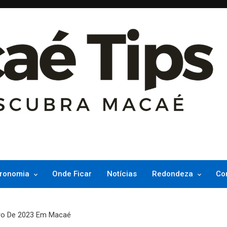
ncesinha do Atlântico
ronomia
Onde Ficar
Notícias
Redondeza
Co
bro De 2023 Em Macaé