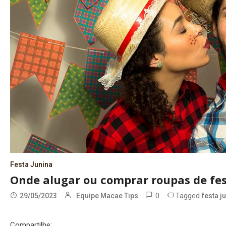
Festa Junina
Onde alugar ou comprar roupas de fe
0
Tagged
29/05/2023
Equipe Macae Tips
festa j
Compartilhe: