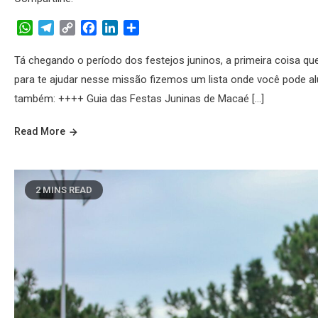
WhatsApp
Telegram
Copy
Facebook
LinkedIn
Share
Link
Tá chegando o período dos festejos juninos, a primeira coisa q
para te ajudar nesse missão fizemos um lista onde você pode a
também: ++++ Guia das Festas Juninas de Macaé […]
Read More
2 MINS READ