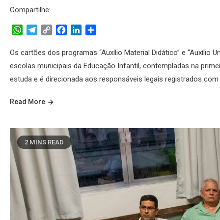
Compartilhe:
WhatsApp
Telegram
Copy
Facebook
LinkedIn
Share
Link
Os cartões dos programas “Auxílio Material Didático” e “Auxílio U
escolas municipais da Educação Infantil, contempladas na prim
estuda e é direcionada aos responsáveis legais registrados com 
Read More
2 MINS READ