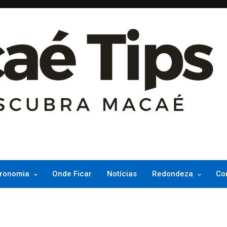
ncesinha do Atlântico
ronomia
Onde Ficar
Notícias
Redondeza
Co