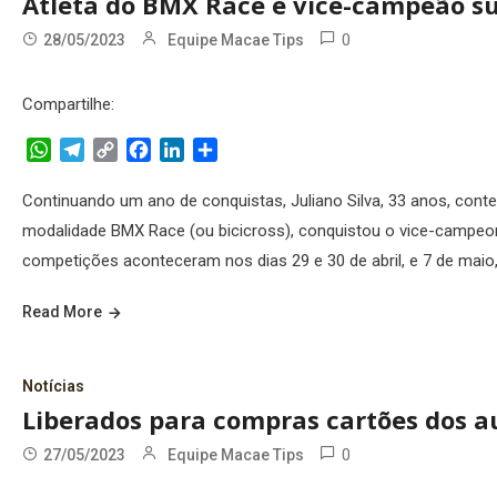
Atleta do BMX Race é vice-campeão su
0
28/05/2023
Equipe Macae Tips
Compartilhe:
WhatsApp
Telegram
Copy
Facebook
LinkedIn
Share
Link
Continuando um ano de conquistas, Juliano Silva, 33 anos, cont
modalidade BMX Race (ou bicicross), conquistou o vice-campeon
competições aconteceram nos dias 29 e 30 de abril, e 7 de maio,
Read More
Notícias
Liberados para compras cartões dos au
0
27/05/2023
Equipe Macae Tips